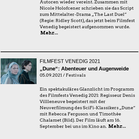
Autoren wieder vereint. Zusammen mit
Nicole Holofcener schrieben sie das Script
zum Mittelalter-Drama „The Last Duel“
(Regie: Ridley Scott), das jetzt beim Filmfest
Venedig begeistert aufgenommen wurde.
Mehr...
FILMFEST VENEDIG 2021
„Dune“: Abenteuer und Augenweide
05.09.2021 / Festivals
Ein spektakuläres Glanzlicht im Programm
des Filmfests Venedig 2021: Regisseur Denis
Villleneuve begeistert mit der
Neuverfilmung des SciFi-Klassikers „Dune“
mit Rebecca Ferguson und Timothée
Chalamet (Bild). Der Film läuft am 16.
September bei uns im Kino an.
Mehr...