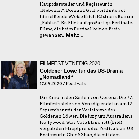
Hauptdarsteller und Regisseur in
„Nebenan“. Dominik Graf verfilmte auf
hinreißende Weise Erich Kästners Roman
„Fabian“. En Blick auf großartige Berlinale-
Filme, die beim Festival keinen Preis
gewannen.
Mehr...
FILMFEST VENEDIG 2020
Goldener Löwe für das US-Drama
„Nomadland“
12.09.2020 / Festivals
Das Kino in den Zeiten von Corona: Die 77.
Filmfestspiele von Venedig endeten am 12.
September mit der Verleihung des
Goldenen Löwen. Die Jury um Australiens
Hollywood-Star Cate Blanchett (Bild)
vergab den Hauptpreis des Festivals an US-
Regisseurin Chloé Zhao, die mit dem