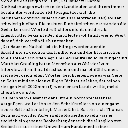
sich eine Zeitzeugin im Film „Der Bauer zu Nathal“.
Die Beziehungen zwischen den Landleuten und ihrem immer
berühmter werdenden Mitbürger (der sich die
Berufsbezeichnung Bauer in den Pass eintragen ließ) sollten
schwierig bleiben. Die meisten Einheimischen verstanden die
Gedanken und Worte des Dichters nicht; und der als
Eigenbrötler bekannte Bernhard legte wohl auch wenig Wert
darauf, sich verständlich zu machen.
„Der Bauer zu Nathal“ ist ein Film geworden, der die
Bruchlinien zwischen der ländlichen und der literarischen
Welt spielerisch offenlegt. Die Regisseure David Baldinger und
Matthias Greuling baten Menschen aus Ohlsdorf zum
Interview, die mit mal drastischen und mal einfühlsamen,
stets aber originellen Worten beschreiben, wie es war, Seite
an Seite mit dem eigenwilligen Dichter zu leben, der seinen
riesigen Hof (30 Zimmer!), wenn er am Lande weilte, meist
allein bewohnte.
Für Bernhard-Leser ist der Film ein hochinteressantes
Vergnügen, weil er ihnen den Schriftsteller von einer ganz
neuen Seite näher bringt: Man erfährt: So sehr sich Thomas
Bernhard von der Außenwelt abkapselte, so sehr war er
zugleich ein genauer Beobachter, der auch die alltäglichsten
Ereignisse aus seiner Umwelt zum Fundament seiner