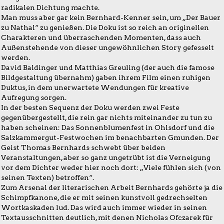
radikalen Dichtung machte.
Man muss aber gar kein Bernhard-Kenner sein, um „Der Bauer
zu Nathal“ zu genießen. Die Doku ist so reich an originellen
Charakteren und überraschenden Momenten, dass auch
Außenstehende von dieser ungewöhnlichen Story gefesselt
werden.
David Baldinger und Matthias Greuling (der auch die famose
Bildgestaltung übernahm) gaben ihrem Film einen ruhigen
Duktus, in dem unerwartete Wendungen für kreative
Aufregung sorgen.
In der besten Sequenz der Doku werden zwei Feste
gegenübergestellt, die rein gar nichts miteinander zu tun zu
haben scheinen: Das Sonnenblumenfest in Ohlsdorf und die
Salzkammergut-Festwochen im benachbarten Gmunden. Der
Geist Thomas Bernhards schwebt über beiden
Veranstaltungen, aber so ganz ungetrübt ist die Verneigung
vor dem Dichter weder hier noch dort: „Viele fühlen sich (von
seinen Texten) betroffen“.
Zum Arsenal der literarischen Arbeit Bernhards gehörte ja die
Schimpfkanone, die er mit seinen kunstvoll gedrechselten
Wortkaskaden lud. Das wird auch immer wieder in seinen
Textausschnitten deutlich, mit denen Nicholas Ofczarek für