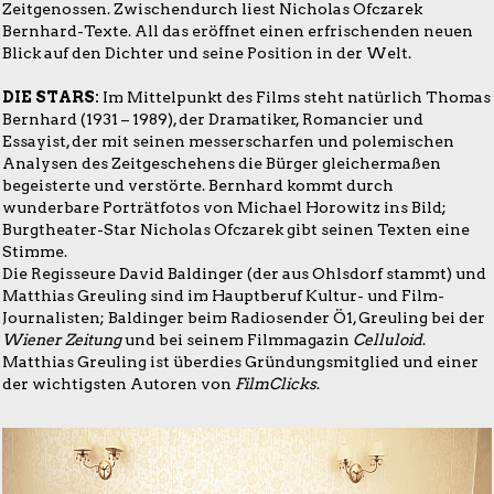
Zeitgenossen. Zwischendurch liest Nicholas Ofczarek
Bernhard-Texte. All das eröffnet einen erfrischenden neuen
Blick auf den Dichter und seine Position in der Welt.
DIE STARS:
Im Mittelpunkt des Films steht natürlich Thomas
Bernhard (1931 – 1989), der Dramatiker, Romancier und
Essayist, der mit seinen messerscharfen und polemischen
Analysen des Zeitgeschehens die Bürger gleichermaßen
begeisterte und verstörte. Bernhard kommt durch
wunderbare Porträtfotos von Michael Horowitz ins Bild;
Burgtheater-Star Nicholas Ofczarek gibt seinen Texten eine
Stimme.
Die Regisseure David Baldinger (der aus Ohlsdorf stammt) und
Matthias Greuling sind im Hauptberuf Kultur- und Film-
Journalisten; Baldinger beim Radiosender Ö1, Greuling bei der
Wiener Zeitung
und bei seinem Filmmagazin
Celluloid
.
Matthias Greuling ist überdies Gründungsmitglied und einer
der wichtigsten Autoren von
FilmClicks
.