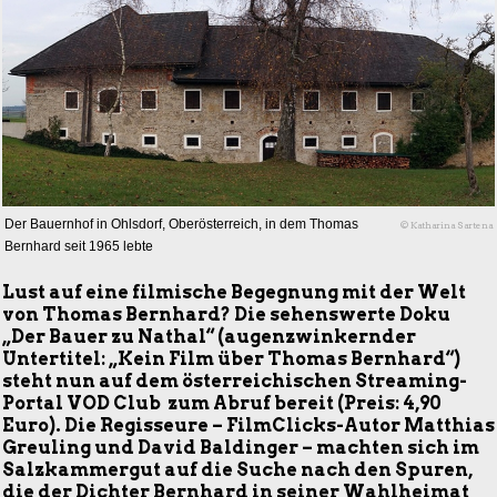
Der Bauernhof in Ohlsdorf, Oberösterreich, in dem Thomas
© Katharina Sartena
Bernhard seit 1965 lebte
Lust auf eine filmische Begegnung mit der Welt
von Thomas Bernhard? Die sehenswerte Doku
„Der Bauer zu Nathal“ (augenzwinkernder
Untertitel: „Kein Film über Thomas Bernhard“)
steht nun auf dem österreichischen Streaming-
Portal VOD Club zum Abruf bereit (Preis: 4,90
Euro). Die Regisseure – FilmClicks-Autor Matthias
Greuling und David Baldinger – machten sich im
Salzkammergut auf die Suche nach den Spuren,
die der Dichter Bernhard in seiner Wahlheimat