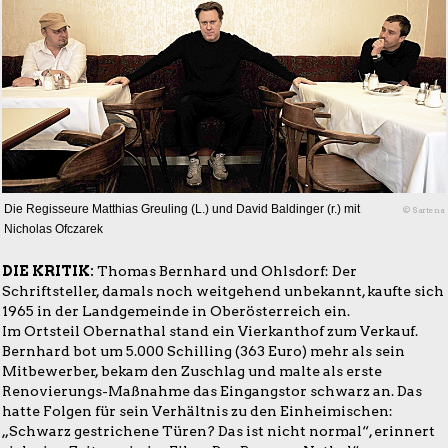
Die Regisseure Matthias Greuling (L.) und David Baldinger (r.) mit
© Sartena
Nicholas Ofczarek
DIE KRITIK:
Thomas Bernhard und Ohlsdorf: Der
Schriftsteller, damals noch weitgehend unbekannt, kaufte sich
1965 in der Landgemeinde in Oberösterreich ein.
Im Ortsteil Obernathal stand ein Vierkanthof zum Verkauf.
Bernhard bot um 5.000 Schilling (363 Euro) mehr als sein
Mitbewerber, bekam den Zuschlag und malte als erste
Renovierungs-Maßnahme das Eingangstor schwarz an. Das
hatte Folgen für sein Verhältnis zu den Einheimischen:
„Schwarz gestrichene Türen? Das ist nicht normal“, erinnert