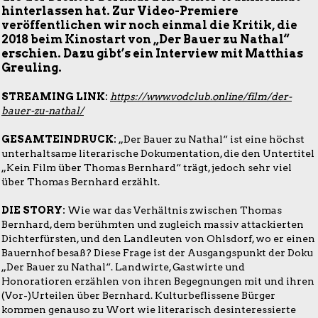
hinterlassen hat. Zur Video-Premiere
veröffentlichen wir noch einmal die Kritik, die
2018 beim Kinostart von „Der Bauer zu Nathal“
erschien. Dazu gibt’s ein Interview mit Matthias
Greuling.
STREAMING LINK:
https://www.vodclub.online/film/der-
bauer-zu-nathal/
GESAMTEINDRUCK:
„Der Bauer zu Nathal“ ist eine höchst
unterhaltsame literarische Dokumentation, die den Untertitel
„Kein Film über Thomas Bernhard“ trägt, jedoch sehr viel
über Thomas Bernhard erzählt.
DIE STORY:
Wie war das Verhältnis zwischen Thomas
Bernhard, dem berühmten und zugleich massiv attackierten
Dichterfürsten, und den Landleuten von Ohlsdorf, wo er einen
Bauernhof besaß? Diese Frage ist der Ausgangspunkt der Doku
„Der Bauer zu Nathal“. Landwirte, Gastwirte und
Honoratioren erzählen von ihren Begegnungen mit und ihren
(Vor-)Urteilen über Bernhard. Kulturbeflissene Bürger
kommen genauso zu Wort wie literarisch desinteressierte