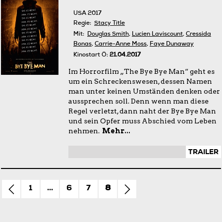
USA 2017
Regie:
Stacy Title
Mit:
Douglas Smith
,
Lucien Laviscount
,
Cressida
Bonas
,
Carrie-Anne Moss
,
Faye Dunaway
Kinostart Ö:
21.04.2017
Im Horrorfilm „The Bye Bye Man“ geht es
um ein Schreckenswesen, dessen Namen
man unter keinen Umständen denken oder
aussprechen soll. Denn wenn man diese
Regel verletzt, dann naht der Bye Bye Man
und sein Opfer muss Abschied vom Leben
nehmen.
Mehr...
TRAILER
1
...
6
7
8