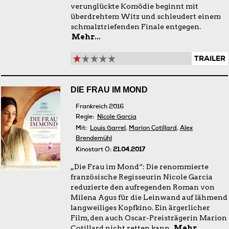
verunglückte Komödie beginnt mit
überdrehtem Witz und schleudert einem
schmalztriefenden Finale entgegen.
Mehr...
TRAILER
DIE FRAU IM MOND
Frankreich 2016
Regie:
Nicole Garcia
Mit:
Louis Garrel
,
Marion Cotillard
,
Alex
Brendemühl
Kinostart Ö:
21.04.2017
„Die Frau im Mond“: Die renommierte
französische Regisseurin Nicole Garcia
reduzierte den aufregenden Roman von
Milena Agus für die Leinwand auf lähmend
langweiliges Kopfkino. Ein ärgerlicher
Film, den auch Oscar-Preisträgerin Marion
Cotillard nicht retten kann.
Mehr...