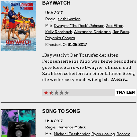
BAYWATCH
USA 2017
Regie:
Seth Gordon
Mit:
Dwayne "The Rock" Johnson
,
Zac Efron
,
Kelly Rohrbach
,
Alexandra Daddario
,
Jon Bass
,
Priyanka Chopra
Kinostart Ö:
31.05.2017
„Baywatch“: Der Transfer der alten
Fernsehserie ins Kino war keine besonders
gute Idee. Stars wie Dwayne Johnson und
Zac Efron scheitern an einer lahmen Story,
die weder sexy noch witzig ist.
Mehr...
TRAILER
SONG TO SONG
USA 2017
Regie:
Terrence Malick
Mit:
Michael Fassbender
,
Ryan Gosling
,
Rooney