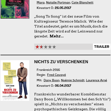
Mara
,
Natalie Portman
,
Cate Blanchett
Kinostart Ö:
26.05.2017
„Song To Song“ ist der neue Film von
Kultregisseur Terence Malick. Wie der
Titel andeutet, geht es um Musik, doch die
längste Zeit wird auf der Leinwand nur
geredet.
Mehr...
TRAILER
NICHTS ZU VERSCHENKEN
Frankreich 2016
Regie:
Fred Cavayé
Mit:
Dany Boon
,
Noémie Schmidt
,
Laurence Arné
Kinostart Ö:
06.04.2017
Frankreichs wunderbarer Komödienstar
Dany Boon („Willkommen bei den Sch’tis“)
spielt in „Nichts zu verschenken“ einen
psychopathischen Geizkragen. Die völlig