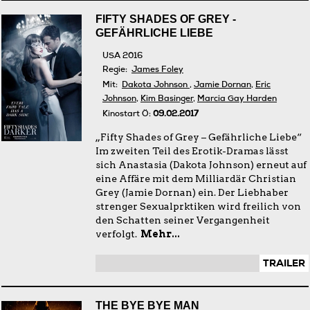
FIFTY SHADES OF GREY -
GEFÄHRLICHE LIEBE
USA 2016
Regie:
James Foley
Mit:
Dakota Johnson
,
Jamie Dornan
,
Eric
Johnson
,
Kim Basinger
,
Marcia Gay Harden
Kinostart Ö:
09.02.2017
„Fifty Shades of Grey – Gefährliche Liebe“
Im zweiten Teil des Erotik-Dramas lässt
sich Anastasia (Dakota Johnson) erneut auf
eine Affäre mit dem Milliardär Christian
Grey (Jamie Dornan) ein. Der Liebhaber
strenger Sexualprktiken wird freilich von
den Schatten seiner Vergangenheit
verfolgt.
Mehr...
TRAILER
THE BYE BYE MAN