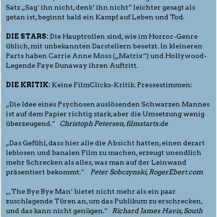
Satz „Sag‘ ihn nicht, denk‘ ihn nicht“ leichter gesagt als
getan ist, beginnt bald ein Kampf auf Leben und Tod.
DIE STARS:
Die Hauptrollen sind, wie im Horror-Genre
üblich, mit unbekannten Darstellern besetzt. In kleineren
Parts haben Carrie Anne Moss („Matrix“) und Hollywood-
Legende Faye Dunaway ihren Auftritt.
DIE KRITIK:
Keine FilmClicks-Kritik. Pressestimmen:
„Die Idee eines Psychosen auslösenden Schwarzen Mannes
ist auf dem Papier richtig stark, aber die Umsetzung wenig
überzeugend.“
Christoph Petersen, filmstarts.de
„Das Gefühl, dass hier alle die Absicht hatten, einen derart
leblosen und banalen Film zu machen, erzeugt unendlich
mehr Schrecken als alles, was man auf der Leinwand
präsentiert bekommt.“
Peter Sobczynski, RogerEbert.com
„,The Bye Bye Man‘ bietet nicht mehr als ein paar
zuschlagende Türen an, um das Publikum zu erschrecken,
und das kann nicht genügen.“
Richard James Havis, South