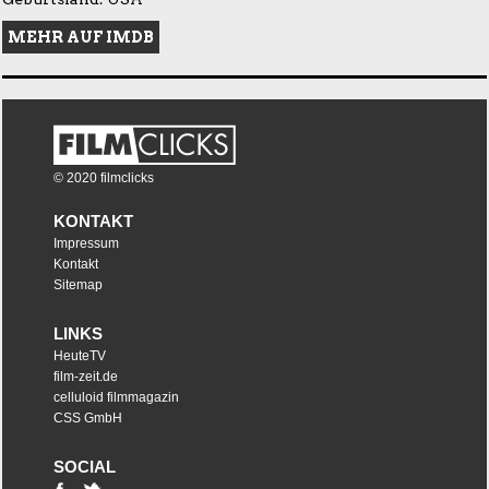
MEHR AUF IMDB
© 2020 filmclicks
KONTAKT
Impressum
Kontakt
Sitemap
LINKS
HeuteTV
film-zeit.de
celluloid filmmagazin
CSS GmbH
SOCIAL