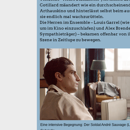
Cotillard mäandert wie ein durchscheinende
Arthauskino und hinterlässt selbst beim 
sie endlich mal wachzurütteln.
Die Herren im Ensemble – Louis Garrel (wie i
um im Kino einzuschlafen) und Alex Brend
Sympathieträger) – bekamen offenbar von ihr
Szene in Zeitlupe zu bewegen.
Eine intensive Begegnung: Der Soldat André Sauvage (Lo