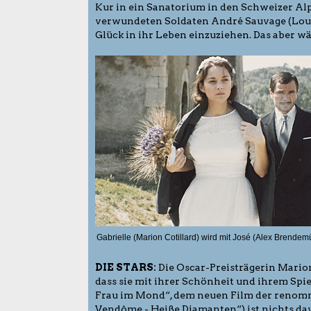
Kur in ein Sanatorium in den Schweizer Alpe
verwundeten Soldaten André Sauvage (Louis
Glück in ihr Leben einzuziehen. Das aber 
Gabrielle (Marion Cotillard) wird mit José (Alex Brendem
DIE STARS:
Die Oscar-Preisträgerin Marion
dass sie mit ihrer Schönheit und ihrem Spie
Frau im Mond“, dem neuen Film der renommi
Vendôme - Heiße Diamanten“) ist nichts da