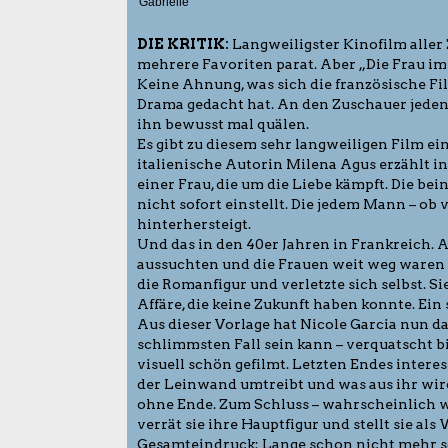
Gabrielle
DIE KRITIK:
Langweiligster Kinofilm aller 
mehrere Favoriten parat. Aber „Die Frau im
Keine Ahnung, was sich die französische F
Drama gedacht hat. An den Zuschauer jedenfa
ihn bewusst mal quälen.
Es gibt zu diesem sehr langweiligen Film ein
italienische Autorin Milena Agus erzählt 
einer Frau, die um die Liebe kämpft. Die bei
nicht sofort einstellt. Die jedem Mann – ob ve
hinterhersteigt.
Und das in den 40er Jahren in Frankreich.
aussuchten und die Frauen weit weg waren vo
die Romanfigur und verletzte sich selbst. Si
Affäre, die keine Zukunft haben konnte. Ein s
Aus dieser Vorlage hat Nicole Garcia nun d
schlimmsten Fall sein kann – verquatscht bi
visuell schön gefilmt. Letzten Endes intere
der Leinwand umtreibt und was aus ihr wird
ohne Ende. Zum Schluss – wahrscheinlich wa
verrät sie ihre Hauptfigur und stellt sie al
Gesamteindruck: Lange schon nicht mehr s