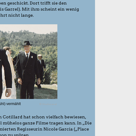
n geschickt. Dort trifft sie den
 Garrel). Mit ihm scheint ein wenig
währt nicht lange.
ühl) vermählt
© Studiocanal
 Cotillard hat schon vielfach bewiesen,
l mühelos ganze Filme tragen kann. In „Die
erten Regisseurin Nicole Garcia („Place
von zu spüren.