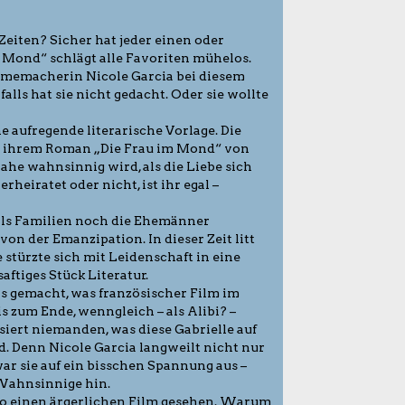
Zeiten? Sicher hat jeder einen oder
 Mond“ schlägt alle Favoriten mühelos.
ilmemacherin Nicole Garcia bei diesem
lls hat sie nicht gedacht. Oder sie wollte
e aufregende literarische Vorlage. Die
in ihrem Roman „Die Frau im Mond“ von
nahe wahnsinnig wird, als die Liebe sich
rheiratet oder nicht, ist ihr egal –
 Als Familien noch die Ehemänner
n der Emanzipation. In dieser Zeit litt
e stürzte sich mit Leidenschaft in eine
aftiges Stück Literatur.
as gemacht, was französischer Film im
s zum Ende, wenngleich – als Alibi? –
ssiert niemanden, was diese Gabrielle auf
. Denn Nicole Garcia langweilt nicht nur
r sie auf ein bisschen Spannung aus –
s Wahnsinnige hin.
o einen ärgerlichen Film gesehen. Warum