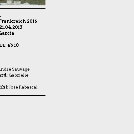
n
Frankreich 2016
21.04.2017
Garcia
BE:
ab 10
ndré Sauvage
ard
:
Gabrielle
ühl
:
José Rabascal