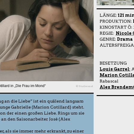
LÄNGE:
121 mi
PRODUKTION:
KINOSTART Ö:
REGIE:
Nicole 
GENRE:
Drama
ALTERSFREIGA
BESETZUNG
Louis Garrel
:
A
Marion Cotill
Rabascal
llard in „Die Frau im Mond“
© Studiocanal
Alex Brendem
g an die Liebe“ ist ein quälend langsam
unge Gabrielle (Marion Cotillard) steht.
on der einen großen Liebe. Rings um sie
e an den Saisonarbeiter José (Alex
er, als sie immer mehr erkrankt, zu einer