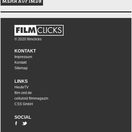
MEHR AUF IMDB
© 2020 filmclicks
KONTAKT
Impressum
Kontakt
Sitemap
LINKS
HeuteTV
film-zeit.de
celluloid filmmagazin
CSS GmbH
SOCIAL