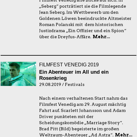
Filmfest Venedig alle Blicke auf sich. In
„Seberg“ porträtiert sie die Filmlegende
Jean Seberg. Im Wettbewerb um den
Goldenen Löwen beeindruckte Altmeister
Roman Polanski mit dem historischen
Justizdrama „Ein Offizier und ein Spion“
über die Dreyfus-Affäre.
Mehr...
FILMFEST VENEDIG 2019
Ein Abenteuer im All und ein
Rosenkrieg
29.08.2019 / Festivals
Nach einem verhaltenen Start nahm das
Filmfest Venedig am 29. August mächtig
Fahrt auf. Scarlett Johansson und Adam
Driver punkteten mit der
Scheidungskomödie „Marriage Story“.
Brad Pitt (Bild) begeisterte im großen
Weltraum-Abenteuer „Ad Astra“.
Mehr...