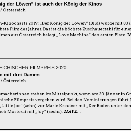
ig der Löwen“ ist auch der König der Kinos
 / Österreich
h-Kinocharts 2019: „Der König der Löwen“ (Bild) wurde mit 837
hste Film des Jahres. Das ist die höchste Zuschauerzahl für eine
ilmen aus Österreich belegt „Love Machine“ den ersten Platz.
M
ICHISCHER FILMPREIS 2020
le mit drei Damen
 / Österreich
emacherinnen stehen im Mittelpunkt, wenn am 30. Jänner in Gr
hische Filmpreis vergeben wird. Bei den Nominierungen führt 
 „Little Joe“ (zehn) vor Marie Kreutzer mit „Der Boden unter de
eh Mortezai mit „Joy“ (sechs).
Mehr...