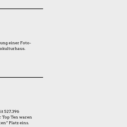
ng einer Foto-
okulturhaus.
it 527.396
er Top Ten waren
en“ Platz eins.