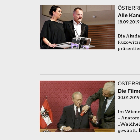
ÖSTERRE
Alle Kan
18.09.2019
Die Akade
Ruzowitzk
präsentie
ÖSTERRE
Die Film
30.01.2019
Im Wiener
– Anatomi
„Waldheim
gewählt.