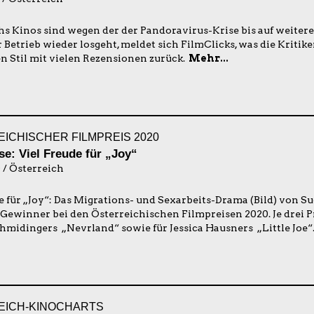
hs Kinos sind wegen der der Pandoravirus-Krise bis auf weitere
etrieb wieder losgeht, meldet sich FilmClicks, was die Kritiken
 Stil mit vielen Rezensionen zurück.
Mehr...
ICHISCHER FILMPREIS 2020
se: Viel Freude für „Joy“
 / Österreich
se für „Joy“: Das Migrations- und Sexarbeits-Drama (Bild) von S
Gewinner bei den Österreichischen Filmpreisen 2020. Je drei Pr
hmidingers „Nevrland“ sowie für Jessica Hausners „Little Joe“
EICH-KINOCHARTS