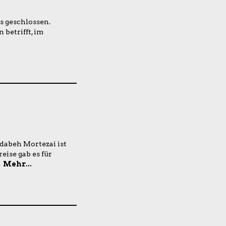
s geschlossen.
 betrifft, im
udabeh Mortezai ist
eise gab es für
.
Mehr...