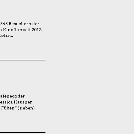
.348 Besuchern der
n Kinofilm seit 2012.
ehr...
afenegg der
Jessica Hausner
n Füßen“ (sieben)