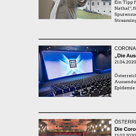
Ein Tipp 
Nathal“, f
Spurensuc
Streaming
CORONA-
„Die Aus
21.04.2020
Österreic
Aussendun
Epidemie 
ÖSTERR
Die Coro
13.03.2020