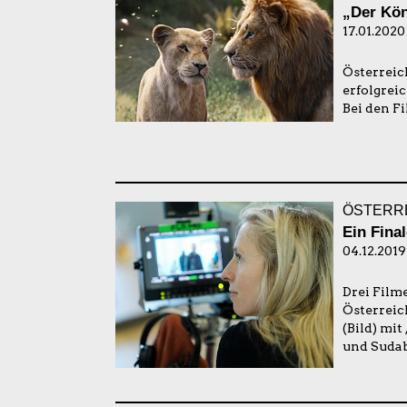
„Der Kön
17.01.2020
Österreic
erfolgreic
Bei den F
ÖSTERRE
Ein Fina
04.12.2019
Drei Film
Österreic
(Bild) mit
und Sudab