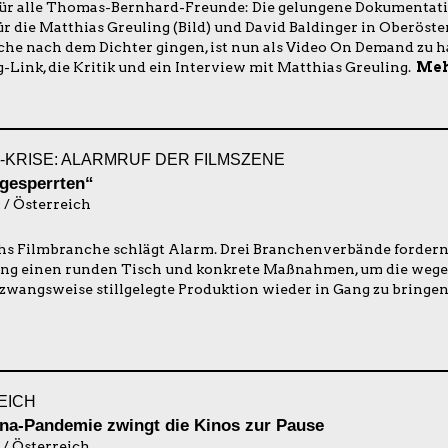
für alle Thomas-Bernhard-Freunde: Die gelungene Dokumentati
ür die Matthias Greuling (Bild) und David Baldinger in Oberöste
he nach dem Dichter gingen, ist nun als Video On Demand zu h
-Link, die Kritik und ein Interview mit Matthias Greuling.
Meh
KRISE: ALARMRUF DER FILMSZENE
gesperrten“
 / Österreich
hs Filmbranche schlägt Alarm. Drei Branchenverbände fordern 
g einen runden Tisch und konkrete Maßnahmen, um die wege
zwangsweise stillgelegte Produktion wieder in Gang zu bringen
EICH
na-Pandemie zwingt die Kinos zur Pause
 / Österreich