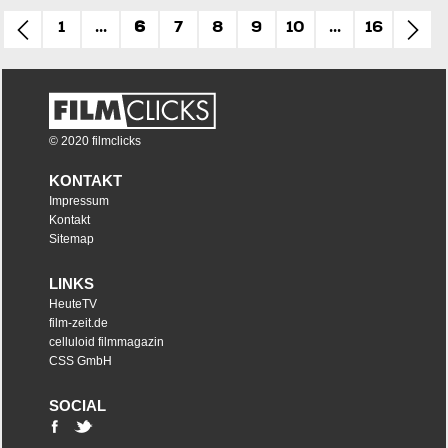
1
...
6
7
8
9
10
...
16
© 2020 filmclicks
KONTAKT
Impressum
Kontakt
Sitemap
LINKS
HeuteTV
film-zeit.de
celluloid filmmagazin
CSS GmbH
SOCIAL