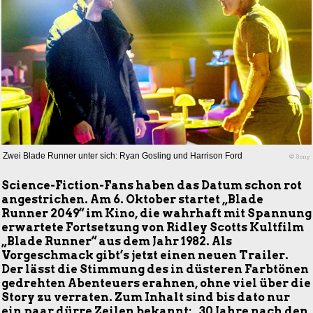
Zwei Blade Runner unter sich: Ryan Gosling und Harrison Ford
© Sony
Science-Fiction-Fans haben das Datum schon rot
angestrichen. Am 6. Oktober startet „Blade
Runner 2049“ im Kino, die wahrhaft mit Spannung
erwartete Fortsetzung von Ridley Scotts Kultfilm
„Blade Runner“ aus dem Jahr 1982. Als
Vorgeschmack gibt’s jetzt einen neuen Trailer.
Der lässt die Stimmung des in düsteren Farbtönen
gedrehten Abenteuers erahnen, ohne viel über die
Story zu verraten. Zum Inhalt sind bis dato nur
ein paar dürre Zeilen bekannt: „30 Jahre nach den