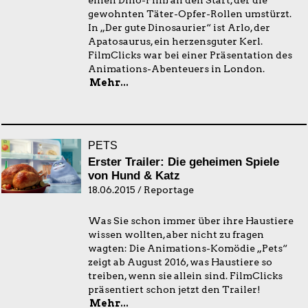
einen Dino-Film an den Start, der die
gewohnten Täter-Opfer-Rollen umstürzt.
In „Der gute Dinosaurier“ ist Arlo, der
Apatosaurus, ein herzensguter Kerl.
FilmClicks war bei einer Präsentation des
Animations-Abenteuers in London.
Mehr...
PETS
Erster Trailer: Die geheimen Spiele
von Hund & Katz
18.06.2015 / Reportage
Was Sie schon immer über ihre Haustiere
wissen wollten, aber nicht zu fragen
wagten: Die Animations-Komödie „Pets“
zeigt ab August 2016, was Haustiere so
treiben, wenn sie allein sind. FilmClicks
präsentiert schon jetzt den Trailer!
Mehr...