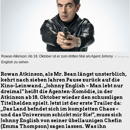
Rowan Atkinson: Ab 18. Oktober ist er zum dritten Mal als Agent Johnny
© Universal
English zu sehen
Rowan Atkinson, als Mr. Bean längst unsterblich,
kehrt nach sieben Jahren Pause zurück auf die
Kino-Leinwand. „Johnny English – Man lebt nur
dreimal“ heißt die Agenten-Komödie, in der
Atkinson ab 18. Oktober wieder den schussligen
Titelhelden spielt. Jetzt ist der erste Trailer da:
„Das Land befndet sich im kompletten Chaos –
und das Universum schickt mir Sie!“, muss sich
Johnny English von seiner übellaunigen Chefin
(Emma Thompson) sagen lassen. Was ihn