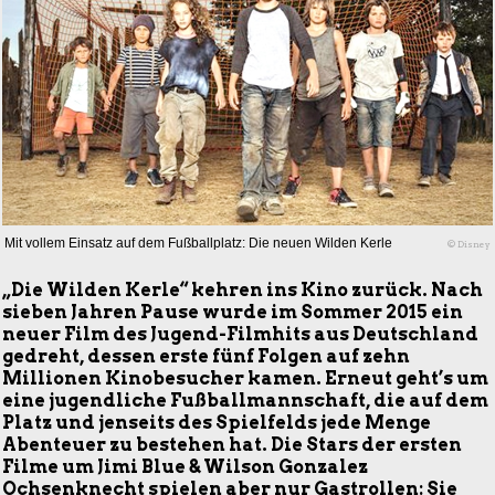
Mit vollem Einsatz auf dem Fußballplatz: Die neuen Wilden Kerle
© Disney
„Die Wilden Kerle“ kehren ins Kino zurück. Nach
sieben Jahren Pause wurde im Sommer 2015 ein
neuer Film des Jugend-Filmhits aus Deutschland
gedreht, dessen erste fünf Folgen auf zehn
Millionen Kinobesucher kamen. Erneut geht’s um
eine jugendliche Fußballmannschaft, die auf dem
Platz und jenseits des Spielfelds jede Menge
Abenteuer zu bestehen hat. Die Stars der ersten
Filme um Jimi Blue & Wilson Gonzalez
Ochsenknecht spielen aber nur Gastrollen: Sie