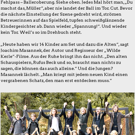
Fehlpass – Balleroberung. Siehe oben. Jedes Mal hört man, „Du
machst das, Müller“, aber nie landet der Ball im Tor. Cut. Bevor
die nächste Einstellung der Szene gedreht wird, strömen
Betreuerinnen auf das Spielfeld, tupfen schweißglänzende
Kindergesichter ab. Dann wieder „Spannung!“. Und wieder
kein Tor. Weil’s so im Drehbuch steht.
„Heute haben wir 14 Kinder am Set und dazu die Alten“, sagt
Joachim Masannek, der Autor und Regisseur der „Wilde
Kerle“-Filme. Aus der Ruhe bringt ihn das nicht. „Den alten
Schauspielern, Rufus Beck und so, braucht man nichts zu
sagen, die können das auch alleine.“ Und die Jungen?
Masannek lächelt. „Man kriegt mit jedem neuen Kind einen
vergrabenen Schatz, den man erst entdecken muss.“