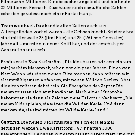
Filme zehn Millionen Kinobesucher angelockt und bis heute
32 Millionen Fernseh-Zuschauer noch dazu. Solche Zahlen
schreien geradezu nach einer Fortsetzung.
Teamwechsel.
Da aber die alten Zeiten auch aus
Altersgründen vorbei waren – die Ochsenknecht-Brüder etwa
sind mittlerweile 23 (Jimi Blue) und 25 (Wilson Gonzalez)
Jahre alt – musste ein neuer Kniff her, und der geschah per
Generationentausch.
Produzentin Ewa Karlström: „Die Idee hatten wir gemeinsam
mit Joachim Masannek, schon vor ein paar Jahren. Eines war
klar: Wenn wir einen neuen Film machen, dann müssen wir
altersmäßig unten anfangen, mit neuen Wilden Kerlen. Aber
die alten müssen dabei sein. Sie übergeben das Zepter. Die
neuen müssen sich erst bewähren. Nach einer Mutprobe
bekommen sie dann als Zeichen neue Trikots.“ Nachsatz: „Die
neuen Kids spielen, sie wären die Wilden Kerle. Und dann
merken sie, sie sind mitten im Wilde-Kerle-Land.“
Casting.
Die neuen Kids mussten freilich erst einmal
gefunden werden. Ewa Karlström: „Wir hatten 3000
Bewerbungen. Die haben wir dann bis auf 20 reduziert, und mit