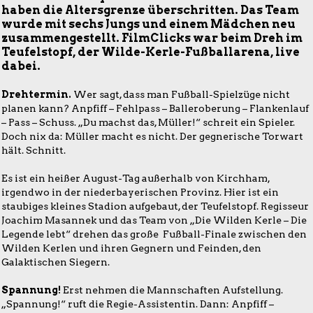
haben die Altersgrenze überschritten. Das Team
wurde mit sechs Jungs und einem Mädchen neu
zusammengestellt. FilmClicks war beim Dreh im
Teufelstopf, der Wilde-Kerle-Fußballarena, live
dabei.
Drehtermin.
Wer sagt, dass man Fußball-Spielzüge nicht
planen kann? Anpfiff – Fehlpass – Balleroberung – Flankenlauf
– Pass – Schuss. „Du machst das, Müller!“ schreit ein Spieler.
Doch nix da: Müller macht es nicht. Der gegnerische Torwart
hält. Schnitt.
Es ist ein heißer August-Tag außerhalb von Kirchham,
irgendwo in der niederbayerischen Provinz. Hier ist ein
staubiges kleines Stadion aufgebaut, der Teufelstopf. Regisseur
Joachim Masannek und das Team von „Die Wilden Kerle – Die
Legende lebt“ drehen das große Fußball-Finale zwischen den
Wilden Kerlen und ihren Gegnern und Feinden, den
Galaktischen Siegern.
Spannung!
Erst nehmen die Mannschaften Aufstellung.
„Spannung!“ ruft die Regie-Assistentin. Dann: Anpfiff –