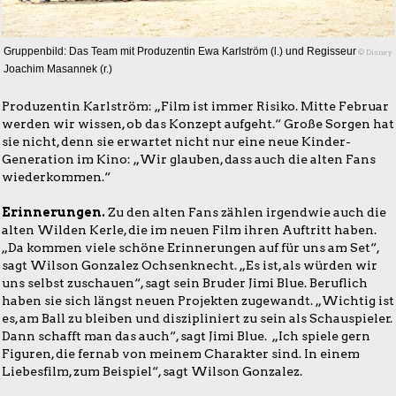
Gruppenbild: Das Team mit Produzentin Ewa Karlström (l.) und Regisseur
© Disney
Joachim Masannek (r.)
Produzentin Karlström: „Film ist immer Risiko. Mitte Februar
werden wir wissen, ob das Konzept aufgeht.“ Große Sorgen hat
sie nicht, denn sie erwartet nicht nur eine neue Kinder-
Generation im Kino: „Wir glauben, dass auch die alten Fans
wiederkommen.“
Erinnerungen.
Zu den alten Fans zählen irgendwie auch die
alten Wilden Kerle, die im neuen Film ihren Auftritt haben.
„Da kommen viele schöne Erinnerungen auf für uns am Set“,
sagt Wilson Gonzalez Ochsenknecht. „Es ist, als würden wir
uns selbst zuschauen“, sagt sein Bruder Jimi Blue. Beruflich
haben sie sich längst neuen Projekten zugewandt. „Wichtig ist
es, am Ball zu bleiben und diszipliniert zu sein als Schauspieler.
Dann schafft man das auch“, sagt Jimi Blue. „Ich spiele gern
Figuren, die fernab von meinem Charakter sind. In einem
Liebesfilm, zum Beispiel“, sagt Wilson Gonzalez.