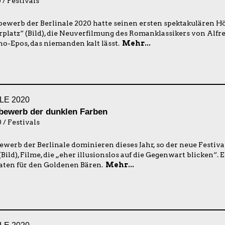
 / Festivals
ewerb der Berlinale 2020 hatte seinen ersten spektakulären H
latz“ (Bild), die Neuverfilmung des Romanklassikers von Alfred
no-Epos, das niemanden kalt lässt.
Mehr...
LE 2020
bewerb der dunklen Farben
 / Festivals
werb der Berlinale dominieren dieses Jahr, so der neue Festiva
Bild), Filme, die „eher illusionslos auf die Gegenwart blicken“. E
aten für den Goldenen Bären.
Mehr...