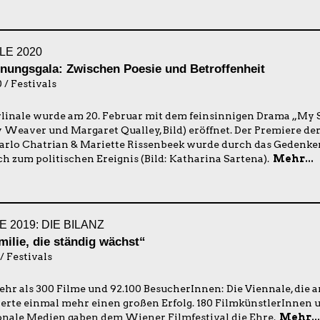
LE 2020
fnungsgala: Zwischen Poesie und Betroffenheit
 / Festivals
erlinale wurde am 20. Februar mit dem feinsinnigen Drama „My S
 Weaver und Margaret Qualley, Bild) eröffnet. Der Premiere der
arlo Chatrian & Mariette Rissenbeek wurde durch das Gedenken
h zum politischen Ereignis (Bild: Katharina Sartena).
Mehr...
 2019: DIE BILANZ
milie, die ständig wächst“
 / Festivals
mehr als 300 Filme und 92.100 BesucherInnen: Die Viennale, die
eierte einmal mehr einen großen Erfolg. 180 FilmkünstlerInnen 
onale Medien gaben dem Wiener Filmfestival die Ehre.
Mehr...