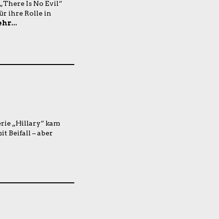
„There Is No Evil“
r ihre Rolle in
hr...
rie „Hillary“ kam
t Beifall – aber