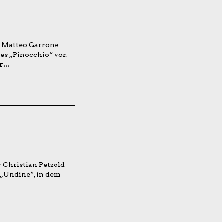
 Matteo Garrone
des „Pinocchio“ vor.
...
 Christian Petzold
 „Undine“, in dem