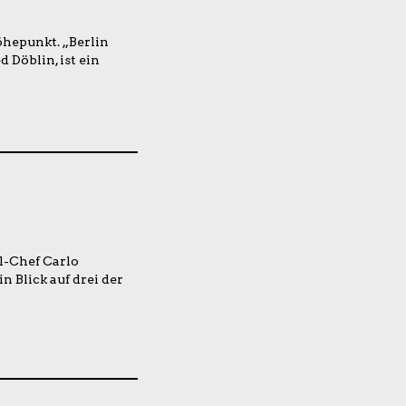
öhepunkt. „Berlin
 Döblin, ist ein
l-Chef Carlo
in Blick auf drei der