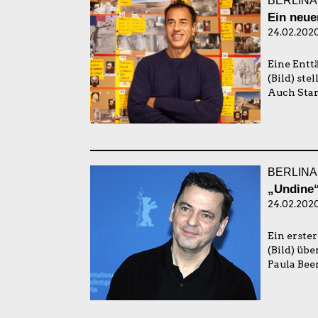
BERLINA
Ein neue
24.02.2020
Eine Entt
(Bild) ste
Auch Star
BERLINA
„Undine“
24.02.2020
Ein erste
(Bild) üb
Paula Bee