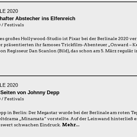
LE 2020
hafter Abstecher ins Elfenreich
 / Festivals
es großes Hollywood-Studio ist Pixar bei der Berlinale 2020 ver
er präsentierten ihr famoses Trickfilm-Abenteuer „Onward – K
n Regisseur Dan Scanlon (Bild), das schon am 5. März regulär i
LE 2020
 Seiten von Johnny Depp
 / Festivals
p in Berlin: Der Megastar wurde bei der Berlinale am roten Tepp
tdrama „Minamata“ vorstellte. Auf der Leinwand hinterließ er
swert schwachen Eindruck.
Mehr...