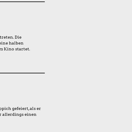
treten. Die
eine halben
m Kino startet.
ich gefeiert, als er
 allerdings einen