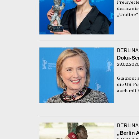
Preisverle
des irani
„Undine“ 
BERLINA
Doku-Ser
28.02.2020
Glamour a
die US-Pol
auch mit K
BERLINA
„Berlin 