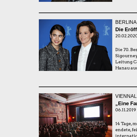
BERLINA
Die Eröf
20.02.2020
Die 70. B
Sigourney
Leitung C
Hanau auc
VIENNALE
„Eine Fa
06.11.2019
14 Tage, 
endete, f
internati