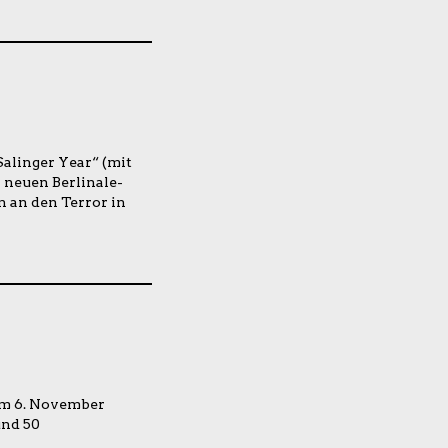
alinger Year“ (mit
 neuen Berlinale-
 an den Terror in
 am 6. November
und 50