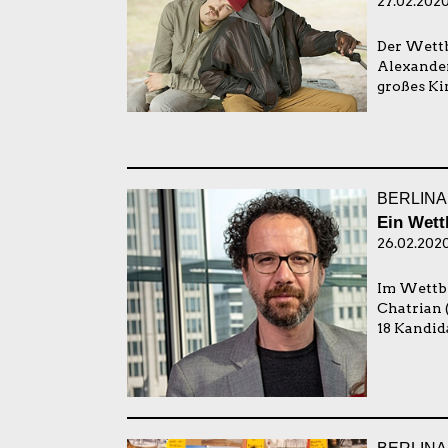
27.02.2020
Der Wettb
Alexanderp
großes Ki
BERLINA
Ein Wett
26.02.2020
Im Wettbe
Chatrian (
18 Kandid