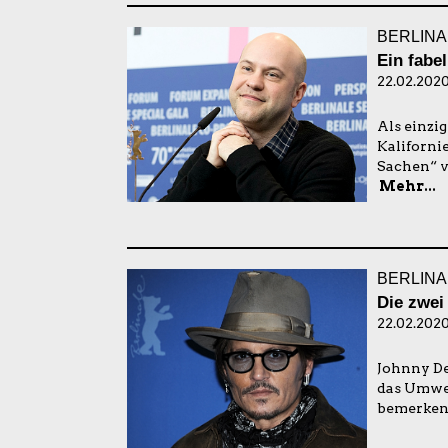
BERLINA
Ein fabel
22.02.2020
Als einzig
Kaliforni
Sachen“ vo
Mehr...
BERLINA
Die zwei
22.02.2020
Johnny Dep
das Umwel
bemerken