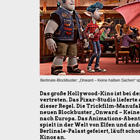
Berlinale-Blockbuster: „Onward – Keine halben Sachen“ spi
Das große Hollywood-Kino ist bei de
vertreten. Das Pixar-Studio liefert
dieser Regel. Die Trickfilm-Manufa
neuen Blockbuster „Onward – Keine
nach Europa. Das Animations-Abent
spielt in der Welt von Elfen und an
Berlinale-Palast gefeiert, läuft sch
Kinos an.