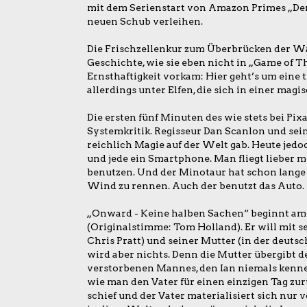
mit dem Serienstart von Amazon Primes „De
neuen Schub verleihen.
Die Frischzellenkur zum Überbrücken der Wart
Geschichte, wie sie eben nicht in „Game of T
Ernsthaftigkeit vorkam: Hier geht’s um eine
allerdings unter Elfen, die sich in einer ma
Die ersten fünf Minuten des wie stets bei Pix
Systemkritik. Regisseur Dan Scanlon und sein
reichlich Magie auf der Welt gab. Heute jedoch
und jede ein Smartphone. Man fliegt lieber mi
benutzen. Und der Minotaur hat schon lange s
Wind zu rennen. Auch der benutzt das Auto.
„Onward - Keine halben Sachen“ beginnt am 
(Originalstimme: Tom Holland). Er will mit s
Chris Pratt) und seiner Mutter (in der deuts
wird aber nichts. Denn die Mutter übergibt d
verstorbenen Mannes, den Ian niemals kennen
wie man den Vater für einen einzigen Tag zu
schief und der Vater materialisiert sich nur