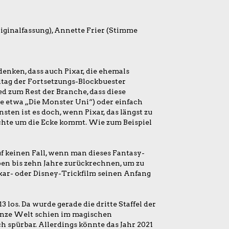
iginalfassung), Annette Frier (Stimme
nken, dass auch Pixar, die ehemals
tag der Fortsetzungs-Blockbuester
 zum Rest der Branche, dass diese
e etwa „Die Monster Uni“) oder einfach
sten ist es doch, wenn Pixar, das längst zu
ichte um die Ecke kommt. Wie zum Beispiel
f keinen Fall, wenn man dieses Fantasy-
en bis zehn Jahre zurückrechnen, um zu
ar- oder Disney-Trickfilm seinen Anfang
los. Da wurde gerade die dritte Staffel der
ganze Welt schien im magischen
h spürbar. Allerdings könnte das Jahr 2021