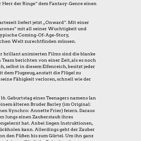
r Herr der Ringe“ dem Fantasy-Genre einen
ezeit liefert jetzt „Onward“. Mit einer
hrones“ mit all seiner Wuchtigkeit und
 typische Coming-Of-Age-Story,
gischen Welt zurechtfinden müssen.
ar brillant animierten Films sind die blanke
 Team berichten von einer Zeit, als es noch
, selbst in diesem Elfenreich, besitzt jeder
t dem Flugzeug, anstatt die Flügel zu
eine Fähigkeit verloren, schnell wie der
16. Geburtstag eines Teenagers namens Ian
einem älteren Bruder Barley (im Original:
chen Synchro: Annette Frier) feiern. Daraus
en Jungs einen Zauberstaub ihres
gelernt hat. Anbei liegen Instruktionen,
rückholen kann. Allerdings geht der Zauber
 von den Füßen bis zum Gürtel. Um ihn ganz