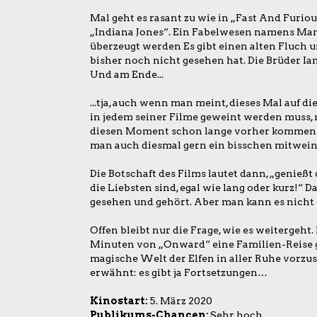
Mal geht es rasant zu wie in „Fast And Furiou
„Indiana Jones“. Ein Fabelwesen namens Ma
überzeugt werden Es gibt einen alten Fluch 
bisher noch nicht gesehen hat. Die Brüder I
Und am Ende...
...tja, auch wenn man meint, dieses Mal auf di
in jedem seiner Filme geweint werden muss,
diesen Moment schon lange vorher kommen si
man auch diesmal gern ein bisschen mitwein
Die Botschaft des Films lautet dann, „genie
die Liebsten sind, egal wie lang oder kurz!“
gesehen und gehört. Aber man kann es nicht 
Offen bleibt nur die Frage, wie es weitergeht
Minuten von „Onward“ eine Familien-Reise ga
magische Welt der Elfen in aller Ruhe vorzust
erwähnt: es gibt ja Fortsetzungen…
Kinostart:
5. März 2020
Publikums-Chancen:
Sehr hoch