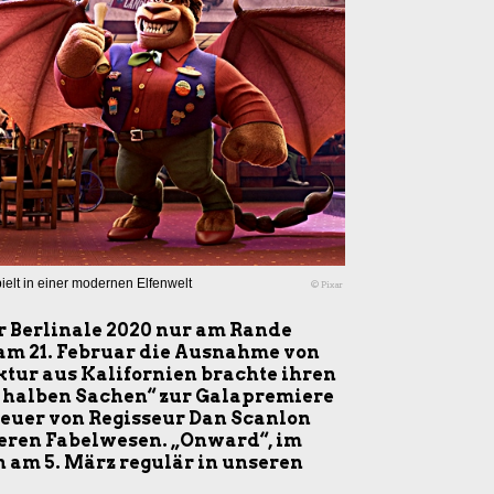
elt in einer modernen Elfenwelt
© Pixar
r Berlinale 2020 nur am Rande
e am 21. Februar die Ausnahme von
ktur aus Kalifornien brachte ihren
 halben Sachen“ zur Galapremiere
euer von Regisseur Dan Scanlon
deren Fabelwesen. „Onward“, im
on am 5. März regulär in unseren