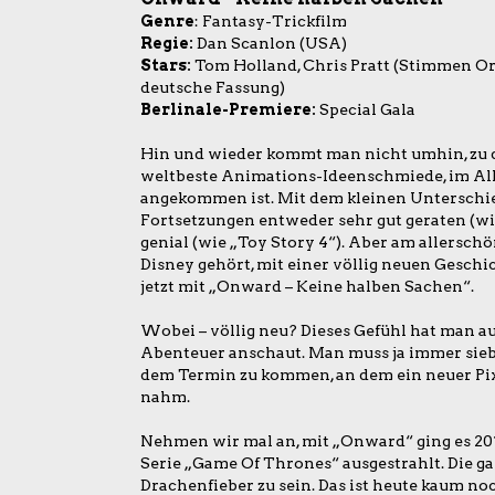
Genre
: Fantasy-Trickfilm
Regie:
Dan Scanlon (USA)
Stars:
Tom Holland, Chris Pratt (Stimmen Or
deutsche Fassung)
Berlinale-Premiere:
Special Gala
Hin und wieder kommt man nicht umhin, zu de
weltbeste Animations-Ideenschmiede, im All
angekommen ist. Mit dem kleinen Unterschied
Fortsetzungen entweder sehr gut geraten (wi
genial (wie „Toy Story 4“). Aber am allerschön
Disney gehört, mit einer völlig neuen Gesch
jetzt mit „Onward – Keine halben Sachen“.
Wobei – völlig neu? Dieses Gefühl hat man au
Abenteuer anschaut. Man muss ja immer sieb
dem Termin zu kommen, an dem ein neuer Pix
nahm.
Nehmen wir mal an, mit „Onward“ ging es 2013 
Serie „Game Of Thrones“ ausgestrahlt. Die 
Drachenfieber zu sein. Das ist heute kaum noc