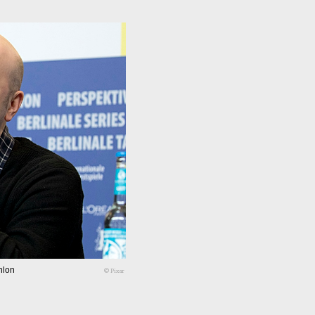
nlon
© Pixar