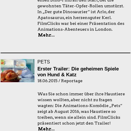
einen Dino-Film an den Start, der die
gewohnten Täter-Opfer-Rollen umstürzt.
In „Der gute Dinosaurier“ ist Arlo, der
Apatosaurus, ein herzensguter Kerl.
FilmClicks war bei einer Präsentation des
Animations-Abenteuers in London.
Mehr...
PETS
Erster Trailer: Die geheimen Spiele
von Hund & Katz
18.06.2015 / Reportage
Was Sie schon immer über ihre Haustiere
wissen wollten, aber nicht zu fragen
wagten: Die Animations-Komödie „Pets“
zeigt ab August 2016, was Haustiere so
treiben, wenn sie allein sind. FilmClicks
präsentiert schon jetzt den Trailer!
Mehr...