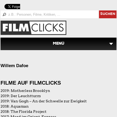
SUCHEN
MENÜ
Willem Dafoe
FILME AUF FILMCLICKS
2019:
Motherless Brooklyn
2019:
Der Leuchtturm
2019:
Van Gogh – An der Schwelle zur Ewigkeit
2018:
Aquaman
2018:
The Florida Project
2017:
Mord im Orient-Express