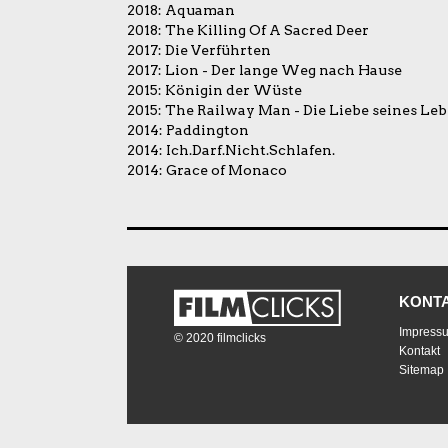
2018:
Aquaman
2018:
The Killing Of A Sacred Deer
2017:
Die Verführten
2017:
Lion - Der lange Weg nach Hause
2015:
Königin der Wüste
2015:
The Railway Man - Die Liebe seines Le
2014:
Paddington
2014:
Ich.Darf.Nicht.Schlafen.
2014:
Grace of Monaco
KONT
Impress
© 2020 filmclicks
Kontakt
Sitemap