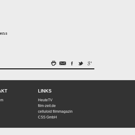
bens
AKT
LINKS
um
HeuteTV
film-zeit.de
celluloid filmmagazin
CSS GmbH