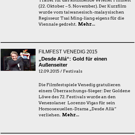
Trailer für das kommende Wiener Filmfest
(22. Oktober – 5. November). Der Kurzfilm
wurde vom taiwanesisch-malaysischen
Regisseur Tsai Ming-liang eigens für die
Viennale gedreht.
Mehr...
FILMFEST VENEDIG 2015
„Desde Allá“: Gold für einen
Außenseiter
12.09.2015 / Festivals
Die Filmfestspiele Venedig gratulieren
einem Überraschungs-Sieger: Der Goldene
Löwe des 72. Festivals wurde an den
Venezolaner Lorenzo Vigas für sein
Homosexuellen-Drama „Desde Allá“
verliehen.
Mehr...