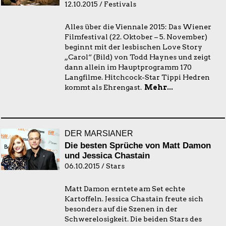
12.10.2015 / Festivals
Alles über die Viennale 2015: Das Wiener
Filmfestival (22. Oktober – 5. November)
beginnt mit der lesbischen Love Story
„Carol“ (Bild) von Todd Haynes und zeigt
dann allein im Hauptprogramm 170
Langfilme. Hitchcock-Star Tippi Hedren
kommt als Ehrengast.
Mehr...
DER MARSIANER
Die besten Sprüche von Matt Damon
und Jessica Chastain
06.10.2015 / Stars
Matt Damon erntete am Set echte
Kartoffeln. Jessica Chastain freute sich
besonders auf die Szenen in der
Schwerelosigkeit. Die beiden Stars des