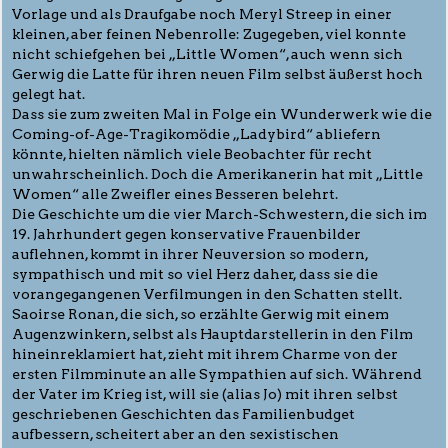
Vorlage und als Draufgabe noch Meryl Streep in einer
kleinen, aber feinen Nebenrolle: Zugegeben, viel konnte
nicht schiefgehen bei „Little Women“, auch wenn sich
Gerwig die Latte für ihren neuen Film selbst äußerst hoch
gelegt hat.
Dass sie zum zweiten Mal in Folge ein Wunderwerk wie die
Coming-of-Age-Tragikomödie „Ladybird“ abliefern
könnte, hielten nämlich viele Beobachter für recht
unwahrscheinlich. Doch die Amerikanerin hat mit „Little
Women“ alle Zweifler eines Besseren belehrt.
Die Geschichte um die vier March-Schwestern, die sich im
19. Jahrhundert gegen konservative Frauenbilder
auflehnen, kommt in ihrer Neuversion so modern,
sympathisch und mit so viel Herz daher, dass sie die
vorangegangenen Verfilmungen in den Schatten stellt.
Saoirse Ronan, die sich, so erzählte Gerwig mit einem
Augenzwinkern, selbst als Hauptdarstellerin in den Film
hineinreklamiert hat, zieht mit ihrem Charme von der
ersten Filmminute an alle Sympathien auf sich. Während
der Vater im Krieg ist, will sie (alias Jo) mit ihren selbst
geschriebenen Geschichten das Familienbudget
aufbessern, scheitert aber an den sexistischen