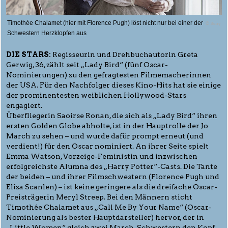
Timothée Chalamet (hier mit Florence Pugh) löst nicht nur bei einer der
© Sony
Schwestern Herzklopfen aus
DIE STARS:
Regisseurin und Drehbuchautorin Greta
Gerwig, 36, zählt seit „Lady Bird“ (fünf Oscar-
Nominierungen) zu den gefragtesten Filmemacherinnen
der USA. Für den Nachfolger dieses Kino-Hits hat sie einige
der prominentesten weiblichen Hollywood-Stars
engagiert.
Überfliegerin Saoirse Ronan, die sich als „Lady Bird“ ihren
ersten Golden Globe abholte, ist in der Hauptrolle der Jo
March zu sehen – und wurde dafür prompt erneut (und
verdient!) für den Oscar nominiert. An ihrer Seite spielt
Emma Watson, Vorzeige-Feministin und inzwischen
erfolgreichste Alumna des „Harry Potter“-Casts. Die Tante
der beiden – und ihrer Filmschwestern (Florence Pugh und
Eliza Scanlen) – ist keine geringere als die dreifache Oscar-
Preisträgerin Meryl Streep. Bei den Männern sticht
Timothée Chalamet aus „Call Me By Your Name“ (Oscar-
Nominierung als bester Hauptdarsteller) hervor, der in
„Little Women“ gleich zwei March-Schwestern den Kopf