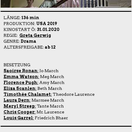
LÄNGE:
136 min
PRODUKTION:
USA 2019
KINOSTART Ö:
31.01.2020
REGIE:
Greta Gerwig
GENRE:
Drama
ALTERSFREIGABE:
ab 12
BESETZUNG
Saoirse Ronan
:
Jo March
Emma Watson
:
Meg March
Florence Pugh
:
Amy March
Eliza Scanlen
:
Beth March
Timothée Chalamet
:
Theodore Laurence
Laura Dern
:
Marmee March
Meryl Streep
:
Tante March
Chris Cooper
:
Mr. Laurence
Louis Garrel
:
Friedrich Bhaer