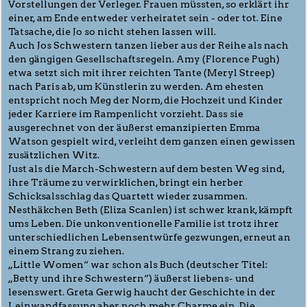
Vorstellungen der Verleger. Frauen müssten, so erklärt ihr
einer, am Ende entweder verheiratet sein - oder tot. Eine
Tatsache, die Jo so nicht stehen lassen will.
Auch Jos Schwestern tanzen lieber aus der Reihe als nach
den gängigen Gesellschaftsregeln. Amy (Florence Pugh)
etwa setzt sich mit ihrer reichten Tante (Meryl Streep)
nach Paris ab, um Künstlerin zu werden. Am ehesten
entspricht noch Meg der Norm, die Hochzeit und Kinder
jeder Karriere im Rampenlicht vorzieht. Dass sie
ausgerechnet von der äußerst emanzipierten Emma
Watson gespielt wird, verleiht dem ganzen einen gewissen
zusätzlichen Witz.
Just als die March-Schwestern auf dem besten Weg sind,
ihre Träume zu verwirklichen, bringt ein herber
Schicksalsschlag das Quartett wieder zusammen.
Nesthäkchen Beth (Eliza Scanlen) ist schwer krank, kämpft
ums Leben. Die unkonventionelle Familie ist trotz ihrer
unterschiedlichen Lebensentwürfe gezwungen, erneut an
einem Strang zu ziehen.
„Little Women“ war schon als Buch (deutscher Titel:
„Betty und ihre Schwestern“) äußerst liebens- und
lesenswert. Greta Gerwig haucht der Geschichte in der
Leinwandfassung aber noch mehr Charme ein. Die