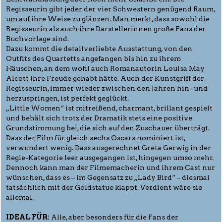
Regisseurin gibt jeder der vier Schwestern genügend Raum,
um auf ihre Weise zu glänzen. Man merkt, dass sowohl die
Regisseurin als auch ihre Darstellerinnen große Fans der
Buchvorlage sind.
Dazu kommt die detailverliebte Ausstattung, von den
Outfits des Quartetts angefangen bis hin zu ihrem
Häuschen, an dem wohl auch Romanautorin Louisa May
Alcott ihre Freude gehabt hätte. Auch der Kunstgriff der
Regisseurin, immer wieder zwischen den Jahren hin- und
herzuspringen, ist perfekt geglückt.
„Little Women“ ist mitreißend, charmant, brillant gespielt
und behält sich trotz der Dramatik stets eine positive
Grundstimmung bei, die sich auf den Zuschauer überträgt.
Dass der Film für gleich sechs Oscars nominiert ist,
verwundert wenig. Dass ausgerechnet Greta Gerwig in der
Regie-Kategorie leer ausgegangen ist, hingegen umso mehr.
Dennoch kann man der Filmemacherin und ihrem Cast nur
wünschen, dass es – im Gegensatz zu „Lady Bird“ – diesmal
tatsächlich mit der Goldstatue klappt. Verdient wäre sie
allemal.
IDEAL FÜR:
Alle, aber besonders für die Fans der