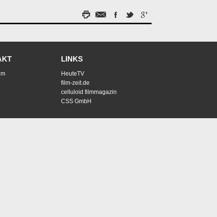
AKT
LINKS
um
HeuteTV
film-zeit.de
celluloid filmmagazin
CSS GmbH