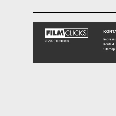
KONT
Impress
© 2020 filmclicks
Kontakt
Sitemap