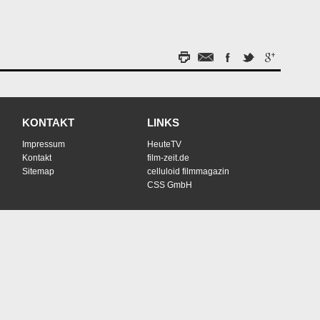
KONTAKT
LINKS
Impressum
HeuteTV
Kontakt
film-zeit.de
Sitemap
celluloid filmmagazin
CSS GmbH