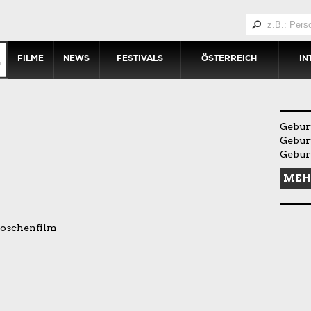
FILME
NEWS
FESTIVALS
ÖSTERREICH
IN
Geburt
Geburt
Geburt
MEH
roschenfilm