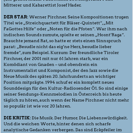
Mitterer und Kabarettist Josef Hader.
DER STAR:
Werner Pirchner. Seine Kompositionen trugen
Titel wie „Streichquartett für Bläser-Quintett“, „Mit
FaGottes Hilfe“ oder „Noten für die Pfoten“. War ihm nach
indischen Sounds zumute, spielte er seinen „Hosnt’Raga“.
Brauchte jemand Rat, so hatte er stets einen Sinnspruch
parat: „Besudle nicht das eig’ne Herz, besudle lieber
fremde“, zum Beispiel. Kurzum: Der freundliche Tiroler
Pirchner, der 2001 mit nur 61 Jahren starb, war ein
Komödiant von Gnaden – und obendrein ein
Instrumentalist und Komponist, der den Jazz sowie die
Neue Musik des späten 20. Jahrhunderts an wichtiger
Position mitprägte. 1994 schuf er ein komplett neues
Sounddesign für den Kultur-Radiosender Ö1. So sind einige
seiner Sendungs-Kennmelodien in Österreich bis heute
täglich zu hören, auch wenn der Name Pirchner nicht mehr
so populär ist wie vor 20 Jahren.
DIE KRITIK:
Die Musik. Der Humor. Die Liebenswürdigkeit.
Und die weichen Worte, hinter denen sich scharfe
analytische Gedanken verbergen. Das sind Eckpfeiler im