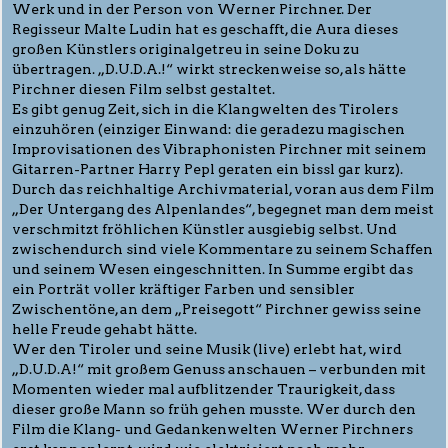
Werk und in der Person von Werner Pirchner. Der
Regisseur Malte Ludin hat es geschafft, die Aura dieses
großen Künstlers originalgetreu in seine Doku zu
übertragen. „D.U.D.A.!“ wirkt streckenweise so, als hätte
Pirchner diesen Film selbst gestaltet.
Es gibt genug Zeit, sich in die Klangwelten des Tirolers
einzuhören (einziger Einwand: die geradezu magischen
Improvisationen des Vibraphonisten Pirchner mit seinem
Gitarren-Partner Harry Pepl geraten ein bissl gar kurz).
Durch das reichhaltige Archivmaterial, voran aus dem Film
„Der Untergang des Alpenlandes“, begegnet man dem meist
verschmitzt fröhlichen Künstler ausgiebig selbst. Und
zwischendurch sind viele Kommentare zu seinem Schaffen
und seinem Wesen eingeschnitten. In Summe ergibt das
ein Porträt voller kräftiger Farben und sensibler
Zwischentöne, an dem „Preisegott“ Pirchner gewiss seine
helle Freude gehabt hätte.
Wer den Tiroler und seine Musik (live) erlebt hat, wird
„D.U.D.A!“ mit großem Genuss anschauen – verbunden mit
Momenten wieder mal aufblitzender Traurigkeit, dass
dieser große Mann so früh gehen musste. Wer durch den
Film die Klang- und Gedankenwelten Werner Pirchners