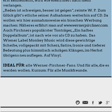
erst kennenlernt, wird wie elektrisiert nach mehr
verlangen.
„Reden ist schweigen, besser ist geigen“, reimte W. P. Zum
Glück gibt’s etliche seiner Aufnahmen weiterhin auf CD. Da
wollen wir hier ausnahmsweise ein bisschen Werbung
machen: Näheres erfährt man auf
www.wernerpirchner.com
.
Auch Pirchners populärster Tonträger, „Ein halbes
Doppelalbum“, ist nach wie vor als CD zu haben. Das
Wiener Label Monkey Music wird diese gewichtige
Scheibe, vollgepackt mit Scherz, Satire, Ironie und tieferer
Bedeutung plus himmlisch schrägen Klängen, im Herbst
übrigens neu auflegen. Auf Vinyl.
IDEAL FÜR:
alle Werner-Pirchner-Fans. Und für alle, die es
werden wollen. Kurzum: Für alle Musikfreunde.