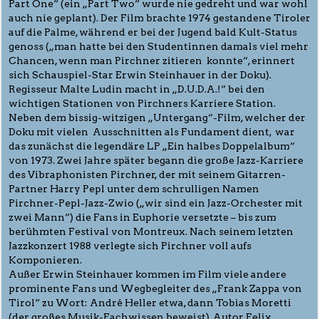
Part One“ (ein „Part Two“ wurde nie gedreht und war wohl
auch nie geplant). Der Film brachte 1974 gestandene Tiroler
auf die Palme, während er bei der Jugend bald Kult-Status
genoss („man hatte bei den Studentinnen damals viel mehr
Chancen, wenn man Pirchner zitieren konnte“, erinnert
sich Schauspiel-Star Erwin Steinhauer in der Doku).
Regisseur Malte Ludin macht in „D.U.D.A.!“ bei den
wichtigen Stationen von Pirchners Karriere Station.
Neben dem bissig-witzigen „Untergang“-Film, welcher der
Doku mit vielen Ausschnitten als Fundament dient, war
das zunächst die legendäre LP „Ein halbes Doppelalbum“
von 1973. Zwei Jahre später begann die große Jazz-Karriere
des Vibraphonisten Pirchner, der mit seinem Gitarren-
Partner Harry Pepl unter dem schrulligen Namen
Pirchner-Pepl-Jazz-Zwio („wir sind ein Jazz-Orchester mit
zwei Mann“) die Fans in Euphorie versetzte – bis zum
berühmten Festival von Montreux. Nach seinem letzten
Jazzkonzert 1988 verlegte sich Pirchner voll aufs
Komponieren.
Außer Erwin Steinhauer kommen im Film viele andere
prominente Fans und Wegbegleiter des „Frank Zappa von
Tirol“ zu Wort: André Heller etwa, dann Tobias Moretti
(der großes Musik-Fachwissen beweist), Autor Felix