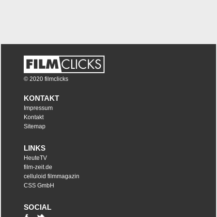
© 2020 filmclicks
KONTAKT
Impressum
Kontakt
Sitemap
LINKS
HeuteTV
film-zeit.de
celluloid filmmagazin
CSS GmbH
SOCIAL