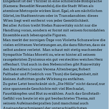
Eingefasst ist der Thriller in eine schillernde Bildsprache
(Kamera: Benedikt Neuenfels), die die Stadt Wien als
atemlose Metropole wirken lässt. Egal, ob am nächtlichen
Gürtel, im Stadtzentrum oder in Transdanubien: dieses
Wien liegt weit entfernt von jeder Gemütlichkeit.
Bei aller Action treibt Stefan Ruzowitzky nicht nur die
Handlung voran, sondern er formt mit seinem formidablen
Ensemble auch lebenspralle Figuren.
Man merkt der zornigen Özge von Violetta Schurawlow die
vielen erlittenen Verletzungen an, die dazu führten, dass sie
selbst andere verletzt. Man schaut mit stetig wachsender
Sympathie Tobias Moretti zu, wie er hinter all seinem
rausgekotzten Zynismus ein gut verstecktes weiches Herz
offenbart. Und auch in den Nebenrollen gibt Ruzowitzky
den Darstellern (voran Verena Altenberger, Robert
Palfrader und Friedrich von Thun) die Gelegenheit, mit
kleinen Auftritten große Wirkung zu entfalten.
Zu guter Letzt beschränkt sich „Die Hölle“ nicht darauf, nur
eine spannende Geschichte mit viel Blechsalat,
Faustkämpfen und Blut zu erzählen. Auch das Großstadt-
Gefühl von heute ist ein gut beobachtetes Thema, mit
seinem Aufeinanderprallen (und manchmal auch
Aneinanderschmiegen) der unterschiedlichsten