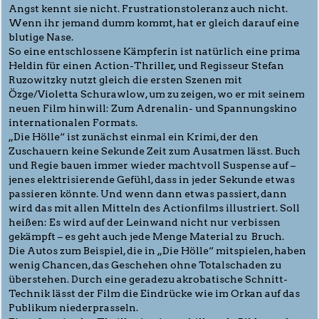
Angst kennt sie nicht. Frustrationstoleranz auch nicht.
Wenn ihr jemand dumm kommt, hat er gleich darauf eine
blutige Nase.
So eine entschlossene Kämpferin ist natürlich eine prima
Heldin für einen Action-Thriller, und Regisseur Stefan
Ruzowitzky nutzt gleich die ersten Szenen mit
Özge/Violetta Schurawlow, um zu zeigen, wo er mit seinem
neuen Film hinwill: Zum Adrenalin- und Spannungskino
internationalen Formats.
„Die Hölle“ ist zunächst einmal ein Krimi, der den
Zuschauern keine Sekunde Zeit zum Ausatmen lässt. Buch
und Regie bauen immer wieder machtvoll Suspense auf –
jenes elektrisierende Gefühl, dass in jeder Sekunde etwas
passieren könnte. Und wenn dann etwas passiert, dann
wird das mit allen Mitteln des Actionfilms illustriert. Soll
heißen: Es wird auf der Leinwand nicht nur verbissen
gekämpft – es geht auch jede Menge Material zu Bruch.
Die Autos zum Beispiel, die in „Die Hölle“ mitspielen, haben
wenig Chancen, das Geschehen ohne Totalschaden zu
überstehen. Durch eine geradezu akrobatische Schnitt-
Technik lässt der Film die Eindrücke wie im Orkan auf das
Publikum niederprasseln.