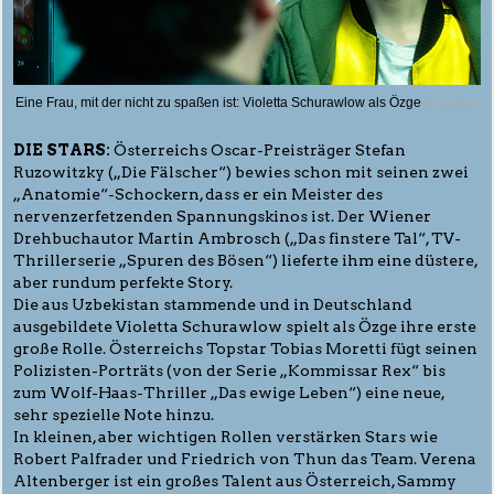
Eine Frau, mit der nicht zu spaßen ist: Violetta Schurawlow als Özge
© Lunafilm
DIE STARS:
Österreichs Oscar-Preisträger Stefan
Ruzowitzky („Die Fälscher“) bewies schon mit seinen zwei
„Anatomie“-Schockern, dass er ein Meister des
nervenzerfetzenden Spannungskinos ist. Der Wiener
Drehbuchautor Martin Ambrosch („Das finstere Tal“, TV-
Thrillerserie „Spuren des Bösen“) lieferte ihm eine düstere,
aber rundum perfekte Story.
Die aus Uzbekistan stammende und in Deutschland
ausgebildete Violetta Schurawlow spielt als Özge ihre erste
große Rolle. Österreichs Topstar Tobias Moretti fügt seinen
Polizisten-Porträts (von der Serie „Kommissar Rex“ bis
zum Wolf-Haas-Thriller „Das ewige Leben“) eine neue,
sehr spezielle Note hinzu.
In kleinen, aber wichtigen Rollen verstärken Stars wie
Robert Palfrader und Friedrich von Thun das Team. Verena
Altenberger ist ein großes Talent aus Österreich, Sammy