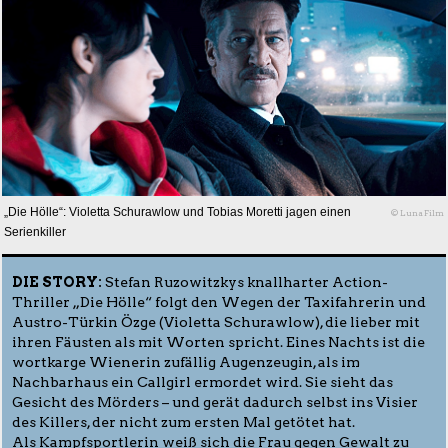
„Die Hölle“: Violetta Schurawlow und Tobias Moretti jagen einen
© Luna Film
Serienkiller
DIE STORY:
Stefan Ruzowitzkys knallharter Action-
Thriller „Die Hölle“ folgt den Wegen der Taxifahrerin und
Austro-Türkin Özge (Violetta Schurawlow), die lieber mit
ihren Fäusten als mit Worten spricht. Eines Nachts ist die
wortkarge Wienerin zufällig Augenzeugin, als im
Nachbarhaus ein Callgirl ermordet wird. Sie sieht das
Gesicht des Mörders – und gerät dadurch selbst ins Visier
des Killers, der nicht zum ersten Mal getötet hat.
Als Kampfsportlerin weiß sich die Frau gegen Gewalt zu