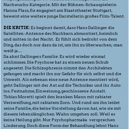
Nachwuchs-Kategorie. Mit der Bühnen-Schauspielerin
Hanna Plass, fix engagiert am Staatstheater Stuttgart,
beweist eine weitere junge Darstellerin großes Film-Talent.
DIE KRITIK:
Es beginnt damit, dass Hans Dallinger die
Satelliten-Antenne des Nachbarn abmontiert, heimlich
und mitten in der Nacht. Er fühlt sich bedroht von dem
Ding, das doch nur dazu da ist, um ihn zu überwachen; man
weiß ja…
Da ahnt Dallingers Familie: Es wird wieder einmal
schlimmer. Die Psychose hat zu einem neuen Schub
angesetzt. Die Schizophrenie nimmt den Architekten
gefangen und macht ihn zur Gefahr für sich selbst und die
Umwelt. Als nebenan eine neue Antenne montiert wird,
geht Dallinger mit der Axt auf die Techniker und ihr Auto
los. Festnahme, Einweisung, geschlossene Anstalt.
Tobias Moretti spielt den kranken Mann mit rabiater
Verzweiflung, mit rabiatem Zorn. Und rund um ihn leidet
seine Familie, die keine Vorstellung davon hat, wie sie mit
diesem lebenslänglichen Wahn umgehen soll. Weil es
keine Heilung gibt. Nur Psychopharmaka versprechen
Linderung. Doch diese Form der Behandlung lehnt Hans