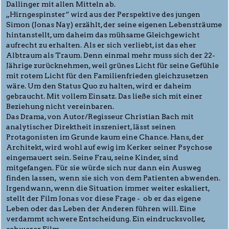
Dallinger mit allen Mitteln ab.
„Hirngespinster“ wird aus der Perspektive des jungen
Simon (Jonas Nay) erzählt, der seine eigenen Lebensträume
hintanstellt, um daheim das mühsame Gleichgewicht
aufrecht zu erhalten. Als er sich verliebt, ist das eher
Albtraum als Traum. Denn einmal mehr muss sich der 22-
Jährige zurücknehmen, weil grünes Licht für seine Gefühle
mit rotem Licht für den Familienfrieden gleichzusetzen
wäre. Um den Status Quo zu halten, wird er daheim
gebraucht. Mit vollem Einsatz. Das ließe sich mit einer
Beziehung nicht vereinbaren.
Das Drama, von Autor/Regisseur Christian Bach mit
analytischer Direktheit inszeniert, lässt seinen
Protagonisten im Grunde kaum eine Chance. Hans, der
Architekt, wird wohl auf ewig im Kerker seiner Psychose
eingemauert sein. Seine Frau, seine Kinder, sind
mitgefangen. Für sie würde sich nur dann ein Ausweg
finden lassen, wenn sie sich von dem Patienten abwenden.
Irgendwann, wenn die Situation immer weiter eskaliert,
stellt der Film Jonas vor diese Frage - ob er das eigene
Leben oder das Leben der Anderen führen will. Eine
verdammt schwere Entscheidung. Ein eindrucksvoller,
schwerer Film.