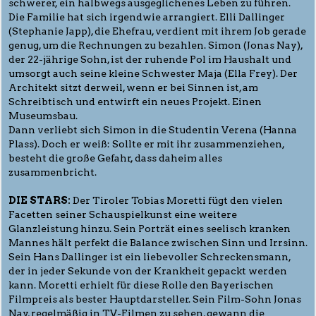
schwerer, ein halbwegs ausgeglichenes Leben zu führen.
Die Familie hat sich irgendwie arrangiert. Elli Dallinger
(Stephanie Japp), die Ehefrau, verdient mit ihrem Job gerade
genug, um die Rechnungen zu bezahlen. Simon (Jonas Nay),
der 22-jährige Sohn, ist der ruhende Pol im Haushalt und
umsorgt auch seine kleine Schwester Maja (Ella Frey). Der
Architekt sitzt derweil, wenn er bei Sinnen ist, am
Schreibtisch und entwirft ein neues Projekt. Einen
Museumsbau.
Dann verliebt sich Simon in die Studentin Verena (Hanna
Plass). Doch er weiß: Sollte er mit ihr zusammenziehen,
besteht die große Gefahr, dass daheim alles
zusammenbricht.
DIE STARS:
Der Tiroler Tobias Moretti fügt den vielen
Facetten seiner Schauspielkunst eine weitere
Glanzleistung hinzu. Sein Porträt eines seelisch kranken
Mannes hält perfekt die Balance zwischen Sinn und Irrsinn.
Sein Hans Dallinger ist ein liebevoller Schreckensmann,
der in jeder Sekunde von der Krankheit gepackt werden
kann. Moretti erhielt für diese Rolle den Bayerischen
Filmpreis als bester Hauptdarsteller. Sein Film-Sohn Jonas
Nay, regelmäßig in TV-Filmen zu sehen, gewann die