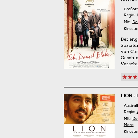
Großbri
Regie:
Mit:
Da
Kinosta
Der eng
Soziald
von Can
Geschic
Verschu
LION 
Austral
Regie:
Mit:
De
Mara
Kinosta