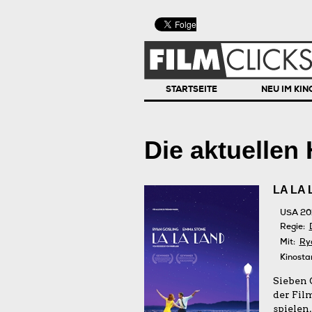
STARTSEITE
NEU IM KIN
Die aktuellen 
LA LA
USA 20
Regie:
Mit:
Ry
Kinosta
Sieben 
der Fil
spielen