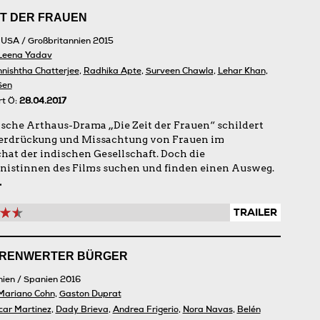
IT DER FRAUEN
/ USA / Großbritannien 2015
Leena Yadav
nishtha Chatterjee
,
Radhika Apte
,
Surveen Chawla
,
Lehar Khan
,
Sen
rt Ö:
28.04.2017
ische Arthaus-Drama „Die Zeit der Frauen“ schildert
erdrückung und Missachtung von Frauen im
chat der indischen Gesellschaft. Doch die
nistinnen des Films suchen und finden einen Ausweg.
.
TRAILER
HRENWERTER BÜRGER
nien / Spanien 2016
Mariano Cohn
,
Gaston Duprat
car Martinez
,
Dady Brieva
,
Andrea Frigerio
,
Nora Navas
,
Belén