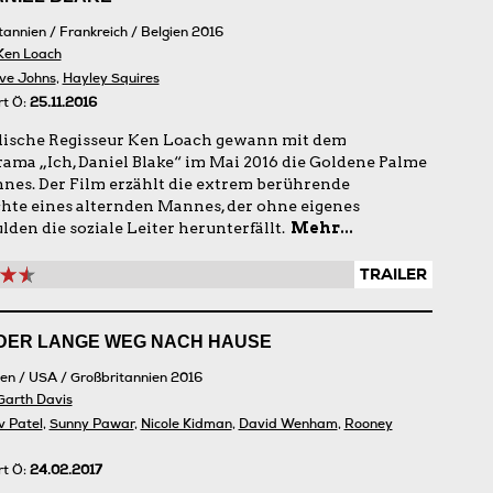
tannien / Frankreich / Belgien 2016
Ken Loach
ve Johns
,
Hayley Squires
rt Ö:
25.11.2016
lische Regisseur Ken Loach gewann mit dem
rama „Ich, Daniel Blake“ im Mai 2016 die Goldene Palme
nes. Der Film erzählt die extrem berührende
hte eines alternden Mannes, der ohne eigenes
lden die soziale Leiter herunterfällt.
Mehr...
TRAILER
- DER LANGE WEG NACH HAUSE
ien / USA / Großbritannien 2016
Garth Davis
v Patel
,
Sunny Pawar
,
Nicole Kidman
,
David Wenham
,
Rooney
rt Ö:
24.02.2017