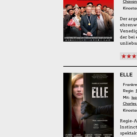
Chavan
Kinosta
Der arg
ehrenwe
Venedig
der bei
unliebs
ELLE
Frankre
Regie:
Mit:
Isa
Charles
Kinosta
Regie-A
Instinct
spektak