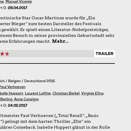
ne
,
Manuel Vicente
rt Ö:
28.04.2017
entinische Star Oscar Martinez wurde für „Ein
rter Bürger“ zum besten Darsteller des Festivals
 gewählt. Er spielt einen Literatur-Nobelpreisträger,
 einem Besuch in seiner provinziellen Geburtsstadt sehr
ame Erfahrungen macht.
Mehr...
TRAILER
ich / Belgien / Deutschland 2016
Paul Verhoeven
belle Huppert
,
Laurent Lafitte
,
Christian Berkel
,
Virginie Efira
,
 Berling
,
Anne Consigny
rt Ö:
24.02.2017
ltmeister Paul Verhoeven („Total Recall“, „Basic
“) gelingt mit dem harten Thriller „Elle“ ein
uläres Comeback. Isabelle Huppert glänzt in der Rolle