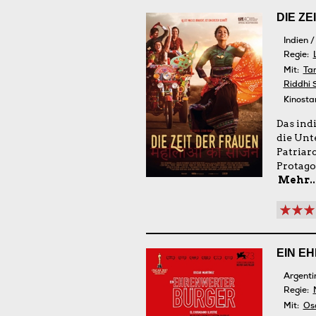
DIE ZE
Indien 
Regie:
Mit:
Tan
Riddhi 
Kinosta
Das ind
die Unt
Patriar
Protago
Mehr..
EIN E
Argenti
Regie:
Mit:
Os