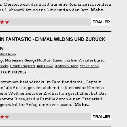
 Meisterwerk, das nicht nur eine Romanze ist, sondern
ne Liebeserklärung ans Kino und an den Jazz.
Mehr...
TRAILER
IN FANTASTIC - EINMAL WILDNIS UND ZURÜCK
16
Matt Ross
ggo Mortensen
,
George MacKay
,
Samantha Isler
,
Annalise Basso
,
rooks
,
Frank Langella
,
Ann Dowd
,
Kathryn Hahn
,
Steve Zahn
rt Ö:
19.08.2016
ortensen beeindruckt im Familiendrama „Captain
c“ als Aussteiger, der sich mit seinen sechs Kindern
ene Welt jenseits der Zivilisation geschaffen hat. Das
ekommt Risse, als die Familie durch einen Trauerfall
en wird, ihr Refugium zu verlassen.
Mehr...
TRAILER