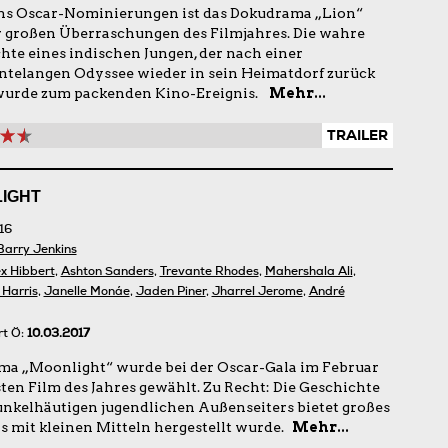
hs Oscar-Nominierungen ist das Dokudrama „Lion“
r großen Überraschungen des Filmjahres. Die wahre
hte eines indischen Jungen, der nach einer
ntelangen Odyssee wieder in sein Heimatdorf zurück
 wurde zum packenden Kino-Ereignis.
Mehr...
TRAILER
IGHT
16
Barry Jenkins
x Hibbert
,
Ashton Sanders
,
Trevante Rhodes
,
Mahershala Ali
,
Harris
,
Janelle Monáe
,
Jaden Piner
,
Jharrel Jerome
,
André
rt Ö:
10.03.2017
ma „Moonlight“ wurde bei der Oscar-Gala im Februar
ten Film des Jahres gewählt. Zu Recht: Die Geschichte
unkelhäutigen jugendlichen Außenseiters bietet großes
as mit kleinen Mitteln hergestellt wurde.
Mehr...