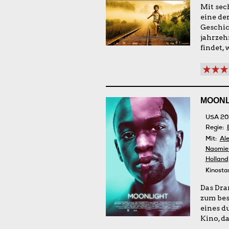
Mit sec
eine de
Geschic
jahrzeh
findet,
MOONL
USA 20
Regie:
Mit:
Ale
Naomie 
Holland
Kinosta
Das Dra
zum bes
eines d
Kino, d