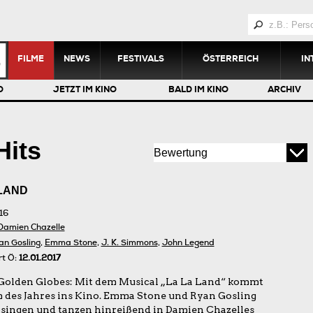
FILME
NEWS
FESTIVALS
ÖSTERREICH
IN
O
JETZT IM KINO
BALD IM KINO
ARCHIV
Hits
 LAND
16
Damien Chazelle
an Gosling
,
Emma Stone
,
J. K. Simmons
,
John Legend
rt Ö:
12.01.2017
Golden Globes: Mit dem Musical „La La Land“ kommt
m des Jahres ins Kino. Emma Stone und Ryan Gosling
, singen und tanzen hinreißend in Damien Chazelles