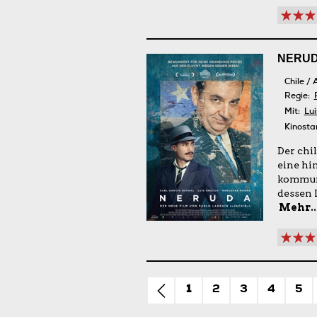
NERU
Chile / 
Regie:
Mit:
Lu
Kinosta
Der chi
eine hi
kommuni
dessen L
Mehr..
1
2
3
4
5