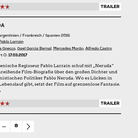
TRAILER
DA
Argentinien / Frankreich / Spanien 2016
Pablo Larrain
is Gnecco
,
Gael Garcia Bernal
,
Mercedes Morán
,
Alfredo Castro
rt Ö:
17.03.2017
lenische Regisseur Pablo Larrain schuf mit „Neruda“
nreißende Film-Biografie über den großen Dichter und
stischen Politiker Pablo Neruda. Wo es Lücken in
ebenslauf gibt, setzt der Film auf grenzenlose Fantasie.
.
TRAILER
...
8