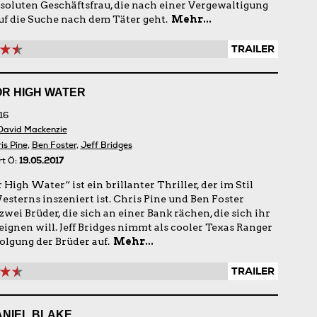
esoluten Geschäftsfrau, die nach einer Vergewaltigung
auf die Suche nach dem Täter geht.
Mehr...
TRAILER
OR HIGH WATER
16
David Mackenzie
is Pine
,
Ben Foster
,
Jeff Bridges
rt Ö:
19.05.2017
 High Water“ ist ein brillanter Thriller, der im Stil
esterns inszeniert ist. Chris Pine und Ben Foster
zwei Brüder, die sich an einer Bank rächen, die sich ihr
eignen will. Jeff Bridges nimmt als cooler Texas Ranger
folgung der Brüder auf.
Mehr...
TRAILER
ANIEL BLAKE