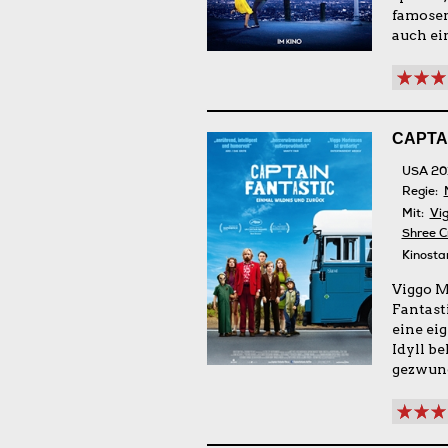
famosem
auch ei
CAPTA
USA 20
Regie:
Mit:
Vi
Shree C
Kinosta
Viggo M
Fantasti
eine eig
Idyll b
gezwung