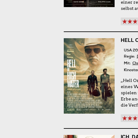
einer r
selbst 
HELL 
USA 20
Regie:
Mit:
Chr
Kinosta
„Hell Or
eines W
spielen 
Erbe an
die Ver
ICH, D