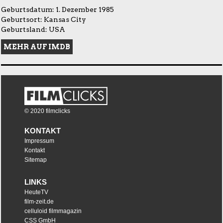
Geburtsdatum: 1. Dezember 1985
Geburtsort: Kansas City
Geburtsland: USA
MEHR AUF IMDB
© 2020 filmclicks
KONTAKT
Impressum
Kontakt
Sitemap
LINKS
HeuteTV
film-zeit.de
celluloid filmmagazin
CSS GmbH