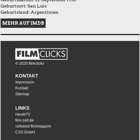
Geburtsort: San Luis
Geburtsland: Argentinien
MEHR AUF IMDB
© 2020 filmclicks
KONTAKT
Impressum
Kontakt
Sitemap
LINKS
HeuteTV
film-zeit.de
celluloid filmmagazin
CSS GmbH