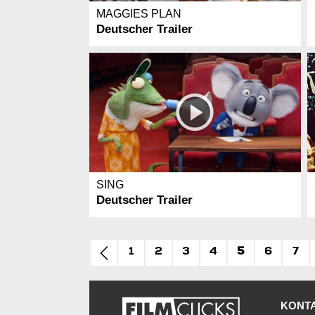
MAGGIES PLAN
Deutscher Trailer
SING
Deutscher Trailer
1
2
3
4
5
6
7
KONT