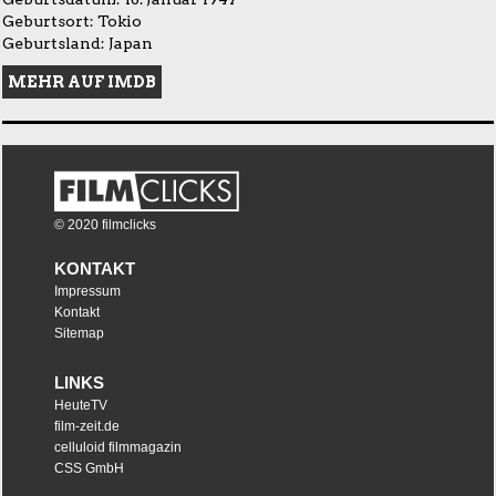
Geburtsort: Tokio
Geburtsland: Japan
MEHR AUF IMDB
© 2020 filmclicks
KONTAKT
Impressum
Kontakt
Sitemap
LINKS
HeuteTV
film-zeit.de
celluloid filmmagazin
CSS GmbH