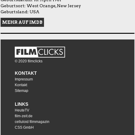
Geburtsort: West Orange, New Jersey
Geburtsland: USA
MEHR AUF IMDB
© 2020 filmclicks
KONTAKT
Impressum
Kontakt
Sitemap
LINKS
HeuteTV
film-zeit.de
celluloid filmmagazin
CSS GmbH