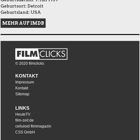
Geburtsort: Detroit
Geburtsland: USA
MEHR AUF IMDB
© 2020 filmclicks
KONTAKT
Impressum
Kontakt
Sitemap
LINKS
HeuteTV
film-zeit.de
celluloid filmmagazin
CSS GmbH