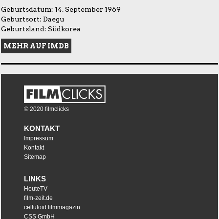
Geburtsdatum: 14. September 1969
Geburtsort: Daegu
Geburtsland: Südkorea
MEHR AUF IMDB
© 2020 filmclicks
KONTAKT
Impressum
Kontakt
Sitemap
LINKS
HeuteTV
film-zeit.de
celluloid filmmagazin
CSS GmbH