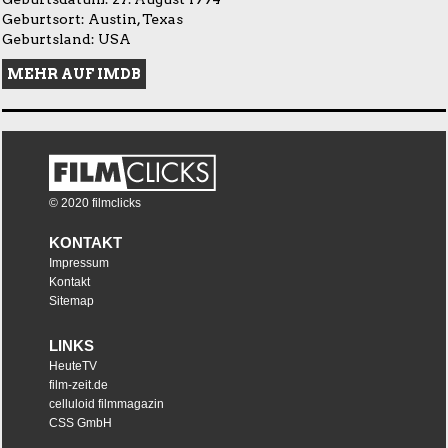
Geburtsort: Austin, Texas
Geburtsland: USA
MEHR AUF IMDB
© 2020 filmclicks
KONTAKT
Impressum
Kontakt
Sitemap
LINKS
HeuteTV
film-zeit.de
celluloid filmmagazin
CSS GmbH