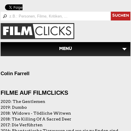
SUCHEN
MENÜ
Colin Farrell
FILME AUF FILMCLICKS
2020:
The Gentlemen
2019:
Dumbo
2018:
Widows - Tödliche Witwen
2018:
The Killing Of A Sacred Deer
2017:
Die Verführten
2016:
Phantastische Tierwesen und wo sie zu finden sind