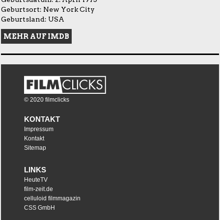
Geburtsort: New York City
Geburtsland: USA
MEHR AUF IMDB
© 2020 filmclicks
KONTAKT
Impressum
Kontakt
Sitemap
LINKS
HeuteTV
film-zeit.de
celluloid filmmagazin
CSS GmbH