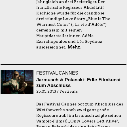
Jahr gleich an drei Preisträger. Der
französische Regisseur Abdellatif
Kechiche wurde für die grandiose
dreistündige Love Story „Blue Is The
Warmest Color“ („La vie d’Adèle“)
gemeinsam mit seinen
Hauptdarstellerinnen Adèle
Exarchopoulos und Léa Seydoux
ausgezeichnet.
Mehr...
FESTIVAL CANNES
Jarmusch & Polanski: Edle Filmkunst
zum Abschluss
25.05.2013 / Festivals
Das Festival Cannes bot zum Abschluss des
Wettbewerbs noch zwei ganz große
Regisseure auf: Jim Jarmusch zeigte seinen
Vampir-Film (!) „Only Lovers Left Alive",
Roman Polanski das sinnliche Drama