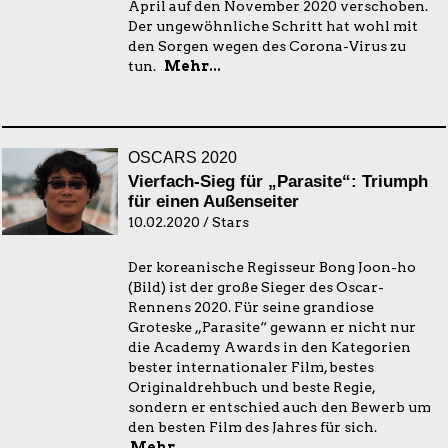
April auf den November 2020 verschoben.
Der ungewöhnliche Schritt hat wohl mit
den Sorgen wegen des Corona-Virus zu
tun.
Mehr...
OSCARS 2020
Vierfach-Sieg für „Parasite“: Triumph
für einen Außenseiter
10.02.2020 / Stars
Der koreanische Regisseur Bong Joon-ho
(Bild) ist der große Sieger des Oscar-
Rennens 2020. Für seine grandiose
Groteske „Parasite“ gewann er nicht nur
die Academy Awards in den Kategorien
bester internationaler Film, bestes
Originaldrehbuch und beste Regie,
sondern er entschied auch den Bewerb um
den besten Film des Jahres für sich.
Mehr...