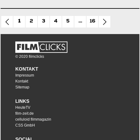
1
2
3
4
5
...
16
© 2020 filmclicks
KONTAKT
Impressum
Kontakt
Sitemap
LINKS
HeuteTV
film-zeit.de
celluloid filmmagazin
CSS GmbH
SOCIAL