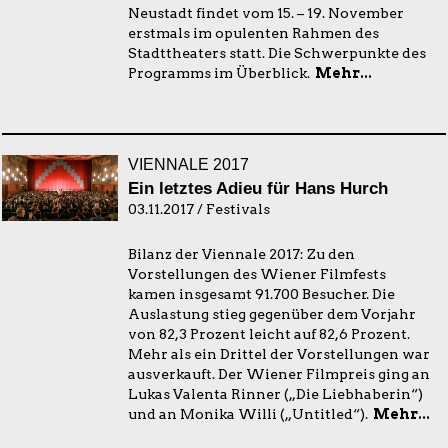
Neustadt findet vom 15. – 19. November
erstmals im opulenten Rahmen des
Stadttheaters statt. Die Schwerpunkte des
Programms im Überblick.
Mehr...
VIENNALE 2017
Ein letztes Adieu für Hans Hurch
03.11.2017 / Festivals
Bilanz der Viennale 2017: Zu den
Vorstellungen des Wiener Filmfests
kamen insgesamt 91.700 Besucher. Die
Auslastung stieg gegenüber dem Vorjahr
von 82,3 Prozent leicht auf 82,6 Prozent.
Mehr als ein Drittel der Vorstellungen war
ausverkauft. Der Wiener Filmpreis ging an
Lukas Valenta Rinner („Die Liebhaberin“)
und an Monika Willi („Untitled“).
Mehr...