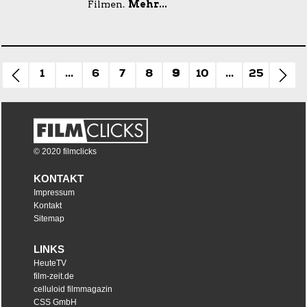
Filmen.
Mehr...
1
...
6
7
8
9
10
...
25
© 2020 filmclicks
KONTAKT
Impressum
Kontakt
Sitemap
LINKS
HeuteTV
film-zeit.de
celluloid filmmagazin
CSS GmbH