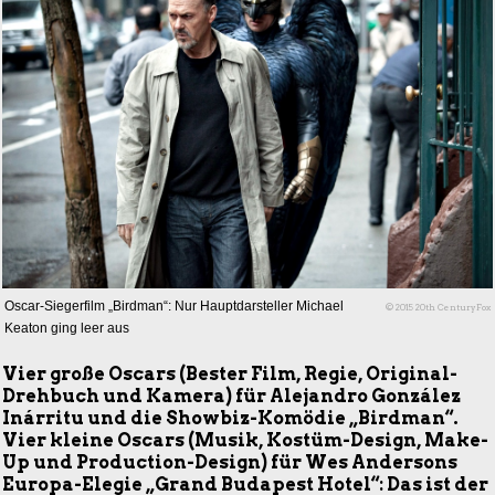
Oscar-Siegerfilm „Birdman“: Nur Hauptdarsteller Michael
© 2015 20th CenturyFox
Keaton ging leer aus
Vier große Oscars (Bester Film, Regie, Original-
Drehbuch und Kamera) für Alejandro González
Inárritu und die Showbiz-Komödie „Birdman“.
Vier kleine Oscars (Musik, Kostüm-Design, Make-
Up und Production-Design) für Wes Andersons
Europa-Elegie „Grand Budapest Hotel“: Das ist der