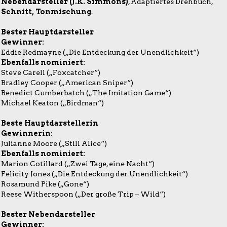
Nebendarsteller (J.K. Simmons)
, Adaptiertes Drehbuch,
Schnitt, Tonmischung
.
Bester Hauptdarsteller
Gewinner:
Eddie Redmayne („Die Entdeckung der Unendlichkeit“)
Ebenfalls nominiert:
Steve Carell („Foxcatcher“)
Bradley Cooper („American Sniper“)
Benedict Cumberbatch („The Imitation Game“)
Michael Keaton („Birdman“)
Beste Hauptdarstellerin
Gewinnerin:
Julianne Moore („Still Alice“)
Ebenfalls nominiert:
Marion Cotillard („Zwei Tage, eine Nacht“)
Felicity Jones („Die Entdeckung der Unendlichkeit“)
Rosamund Pike („Gone“)
Reese Witherspoon („Der große Trip – Wild“)
Bester Nebendarsteller
Gewinner: