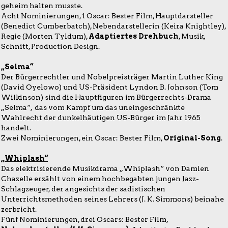
geheim halten musste.
Acht Nominierungen, 1 Oscar: Bester Film, Hauptdarsteller
(Benedict Cumberbatch), Nebendarstellerin (Keira Knightley),
Regie (Morten Tyldum),
Adaptiertes Drehbuch
, Musik,
Schnitt, Production Design.
„Selma“
Der Bürgerrechtler und Nobelpreisträger Martin Luther King
(David Oyelowo) und US-Präsident Lyndon B. Johnson (Tom
Wilkinson) sind die Hauptfiguren im Bürgerrechts-Drama
„Selma“, das vom Kampf um das uneingeschränkte
Wahlrecht der dunkelhäutigen US-Bürger im Jahr 1965
handelt.
Zwei Nominierungen, ein Oscar: Bester Film,
Original-Song
.
„Whiplash“
Das elektrisierende Musikdrama „Whiplash“ von Damien
Chazelle erzählt von einem hochbegabten jungen Jazz-
Schlagzeuger, der angesichts der sadistischen
Unterrichtsmethoden seines Lehrers (J. K. Simmons) beinahe
zerbricht.
Fünf Nominierungen, drei Oscars: Bester Film,