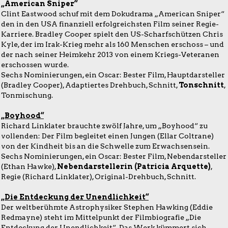
„American Sniper“
Clint Eastwood schuf mit dem Dokudrama „American Sniper“
den in den USA finanziell erfolgreichsten Film seiner Regie-
Karriere. Bradley Cooper spielt den US-Scharfschützen Chris
Kyle, der im Irak-Krieg mehr als 160 Menschen erschoss – und
der nach seiner Heimkehr 2013 von einem Kriegs-Veteranen
erschossen wurde.
Sechs Nominierungen, ein Oscar: Bester Film, Hauptdarsteller
(Bradley Cooper), Adaptiertes Drehbuch, Schnitt,
Tonschnitt
,
Tonmischung.
„Boyhood“
Richard Linklater brauchte zwölf Jahre, um „Boyhood“ zu
vollenden: Der Film begleitet einen Jungen (Ellar Coltrane)
von der Kindheit bis an die Schwelle zum Erwachsensein.
Sechs Nominierungen, ein Oscar: Bester Film, Nebendarsteller
(Ethan Hawke),
Nebendarstellerin (Patricia Arquette)
,
Regie (Richard Linklater), Original-Drehbuch, Schnitt.
„Die Entdeckung der Unendlichkeit“
Der weltberühmte Astrophysiker Stephen Hawking (Eddie
Redmayne) steht im Mittelpunkt der Filmbiografie „Die
Entdeckung der Unendlichkeit“. Das Werk kümmert sich