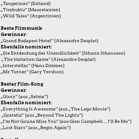
„Tangerines“ (Estland)
„Timbuktu“ (Mauretanien)
„Wild Tales“ (Argentinien)
Beste Filmmusik
Gewinner:
„Grand Budapest Hotel“ (Alexandre Desplat)
Ebenfalls nominiert:
„Die Entdeckung der Unendlichkeit“ (Jóhann Jóhansson)
„The Imitation Game“ (Alexandre Desplat)
„Interstellar“ (Hans Zimmer)
„Mr. Turner“ (Gary Yershon)
Bester Film-Song
Gewinner:
„Glory“ (aus „Selma“)
Ebenfalls nominiert:
„Everything Is Awesome“ (aus „The Lego Movie“)
„Grateful“ (aus „Beyond The Lights“)
„I’m Not Gonna Miss You“ (aus Glen Campbell… I’ll Be Me“)
„Lost Stars“ (aus „Begin Again“)