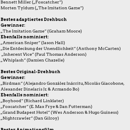
Bennett Miller („Foxcatcher“)
Morten Tyldum („The Imitation Game“)
Bestes adaptiertes Drehbuch
Gewinner:
„The Imitation Game“ (Graham Moore)
Ebenfalls nominiert:
„American Sniper“ (Jason Hall)
„Die Entdeckung der Unendlichkeit“ (Anthony McCarten)
„Inherent Vice“ (Paul Thomas Anderson)
„Whiplash“ (Damien Chazelle)
Bestes Original-Drehbuch
Gewinner:
„Birdman“ (Alejandro González Inárritu, Nicolás Giacobone,
Alexander Dinelaris Jr. & Armando Bo)
Ebenfalls nominiert:
„Boyhood“ (Richard Linklater)
„Foxcatcher“ (E. Max Frye & Dan Futterman)
„Grand Budapest Hotel“ (Wes Anderson & Hugo Guiness)
„Nightcrawler“ (Dan Gilroy)
Bester Animationsfilm