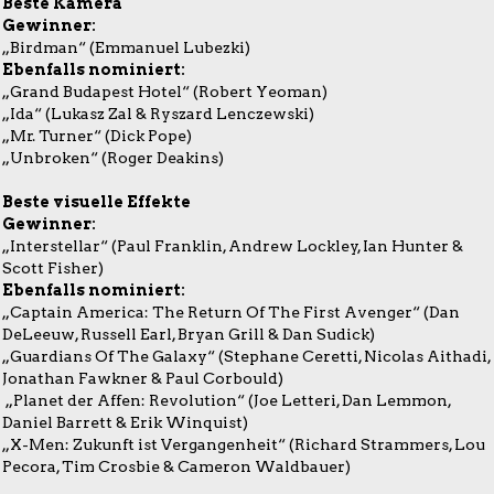
Beste Kamera
Gewinner:
„Birdman“ (Emmanuel Lubezki)
Ebenfalls nominiert:
„Grand Budapest Hotel“ (Robert Yeoman)
„Ida“ (Lukasz Zal & Ryszard Lenczewski)
„Mr. Turner“ (Dick Pope)
„Unbroken“ (Roger Deakins)
Beste visuelle Effekte
Gewinner:
„Interstellar“ (Paul Franklin, Andrew Lockley, Ian Hunter &
Scott Fisher)
Ebenfalls nominiert:
„Captain America: The Return Of The First Avenger“ (Dan
DeLeeuw, Russell Earl, Bryan Grill & Dan Sudick)
„Guardians Of The Galaxy“ (Stephane Ceretti, Nicolas Aithadi,
Jonathan Fawkner & Paul Corbould)
„Planet der Affen: Revolution“ (Joe Letteri, Dan Lemmon,
Daniel Barrett & Erik Winquist)
„X-Men: Zukunft ist Vergangenheit“ (Richard Strammers, Lou
Pecora, Tim Crosbie & Cameron Waldbauer)