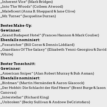
„Inherent Vice“ (Mark Bridges)
„Into The Woods“ (Colleen Atwood)
„Maleficent (Anna B. Sheppard & Jane Clive)
„Mr. Turner“ (Jacqueline Durran)
Bestes Make-Up:
Gewinner:
„Grand Budapest Hotel“ (Frances Hannon & Mark Coulier)
Ebenfalls nominiert:
„Foxcatcher“ (Bill Corso & Dennis Liddiard)
„Guardians Of The Galaxy“ (Elizabeth Yenni-Georgiou & David
White)
Bester Tonschnitt:
Gewinner:
„American Sniper“ (Alan Robert Murray & Bub Asman)
Ebenfalls nominiert:
„Birdman“ (Martin Hernández & Aaron Glascock)
„Der Hobbit: Die Schlacht der fünf Heere“ (Brent Burge & Jason
Canovas)
„Interstellar“ (Richard King)
„Unbroken“ (Becky Sullivan & Andrew DeCristofaro)