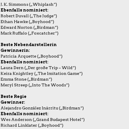
J. K. Simmons („Whiplash“)
Ebenfalls nominiert:
Robert Duvall („The Judge“)
Ethan Hawke („Boyhood“)
Edward Norton („Birdman“)
Mark Ruffalo („Foxcatcher“)
Beste Nebendarstellerin
Gewinnerin:
Patricia Arquette („Boyhood“)
Ebenfalls nominiert:
Laura Dern („Der große Trip – Wild“)
Keira Knightley („The Imitation Game“)
Emma Stone („Birdman“)
Meryl Streep („Into The Woods“)
Beste Regie
Gewinner:
Alejandro González Inárritu („Birdman“)
Ebenfalls nominiert:
Wes Anderson („Grand Budapest Hotel“)
Richard Linklater („Boyhood“)