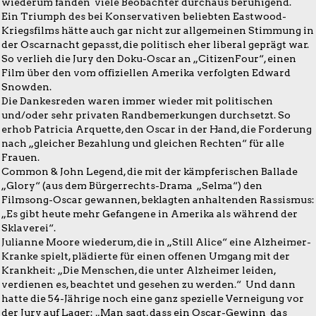
wiederum fanden viele Beobachter durchaus beruhigend.
Ein Triumph des bei Konservativen beliebten Eastwood-
Kriegsfilms hätte auch gar nicht zur allgemeinen Stimmung in
der Oscarnacht gepasst, die politisch eher liberal geprägt war.
So verlieh die Jury den Doku-Oscar an „CitizenFour“, einen
Film über den vom offiziellen Amerika verfolgten Edward
Snowden.
Die Dankesreden waren immer wieder mit politischen
und/oder sehr privaten Randbemerkungen durchsetzt. So
erhob Patricia Arquette, den Oscar in der Hand, die Forderung
nach „gleicher Bezahlung und gleichen Rechten“ für alle
Frauen.
Common & John Legend, die mit der kämpferischen Ballade
„Glory“ (aus dem Bürgerrechts-Drama „Selma“) den
Filmsong-Oscar gewannen, beklagten anhaltenden Rassismus:
„Es gibt heute mehr Gefangene in Amerika als während der
Sklaverei“.
Julianne Moore wiederum, die in „Still Alice“ eine Alzheimer-
Kranke spielt, plädierte für einen offenen Umgang mit der
Krankheit: „Die Menschen, die unter Alzheimer leiden,
verdienen es, beachtet und gesehen zu werden.“ Und dann
hatte die 54-Jährige noch eine ganz spezielle Verneigung vor
der Jury auf Lager: „Man sagt, dass ein Oscar-Gewinn das