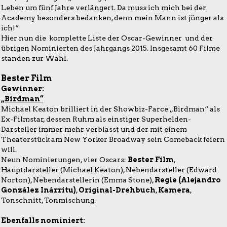
Leben um fünf Jahre verlängert. Da muss ich mich bei der
Academy besonders bedanken, denn mein Mann ist jünger als
ich!“
Hier nun die komplette Liste der Oscar-Gewinner und der
übrigen Nominierten des Jahrgangs 2015. Insgesamt 60 Filme
standen zur Wahl.
Bester Film
Gewinner:
„Birdman“
Michael Keaton brilliert in der Showbiz-Farce „Birdman“ als
Ex-Filmstar, dessen Ruhm als einstiger Superhelden-
Darsteller immer mehr verblasst und der mit einem
Theaterstück am New Yorker Broadway sein Comeback feiern
will.
Neun Nominierungen, vier Oscars:
Bester Film
,
Hauptdarsteller (Michael Keaton), Nebendarsteller (Edward
Norton), Nebendarstellerin (Emma Stone),
Regie (Alejandro
González Inárritu)
,
Original-Drehbuch
,
Kamera
,
Tonschnitt, Tonmischung.
Ebenfalls nominiert: