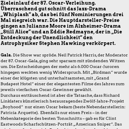
Zieleinlauf der 87. Oscar-Verleihung.
Überraschend gut schnitt das Jazz-Drama
„Whiplash“ ab, das bei fünf Nominierungen drei
Mal siegreich war. Die Hauptdarsteller-Preise
gingen an Julianne Moore im Alzheimer-Drama
„Still Alice“ und an Eddie Redmayne, der in „Die
Entdeckung der Unendlichkeit“ den
Astrophysiker Stephen Hawking verkörpert.
Gala.
Die Show war spröde. Neil Patrick Harris, der Moderator
der 87. Oscar-Gala, ging sehr sparsam mit zündenden Witzen
um. Die Entscheidungen der mehr als 6.000 Oscar-Juroren
hingegen weckten wenig Widerspruch. Mit „Birdman“ wurde
einer der klügsten und unterhaltsamsten, mit „Grand
Budapest Hotel“ einer der elegantesten Filme des Jahres zum
jeweils vierfachen Oscar-Gewinner gewählt.
Durchaus enttäuschend ist aber die Tatsache, dass Richard
Linklaters künstlerisch herausragendes Zwölf-Jahre-Projekt
„Boyhood“ nur einen Oscar bekam (beste Nebendarstellerin:
Patricia Arquette). Ebenfalls nur einen Preis – in der
Nebenkategorie des besten Tonschnitts – gab es für Clint
Eastwoods Scharfschützen-Porträt „American Sniper“. Das