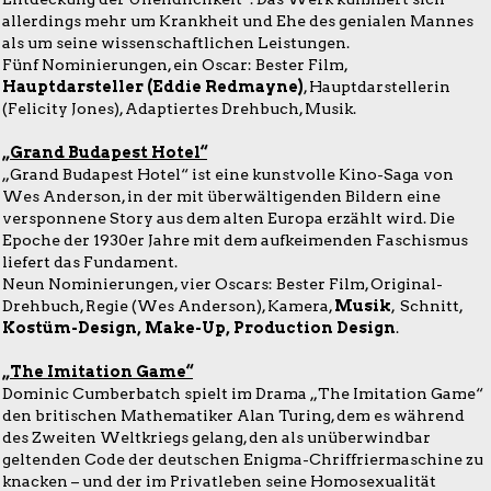
allerdings mehr um Krankheit und Ehe des genialen Mannes
als um seine wissenschaftlichen Leistungen.
Fünf Nominierungen, ein Oscar: Bester Film,
Hauptdarsteller (Eddie Redmayne)
, Hauptdarstellerin
(Felicity Jones), Adaptiertes Drehbuch, Musik.
„Grand Budapest Hotel“
„Grand Budapest Hotel“ ist eine kunstvolle Kino-Saga von
Wes Anderson, in der mit überwältigenden Bildern eine
versponnene Story aus dem alten Europa erzählt wird. Die
Epoche der 1930er Jahre mit dem aufkeimenden Faschismus
liefert das Fundament.
Neun Nominierungen, vier Oscars: Bester Film, Original-
Drehbuch, Regie (Wes Anderson), Kamera,
Musik
, Schnitt,
Kostüm-Design, Make-Up, Production Design
.
„The Imitation Game“
Dominic Cumberbatch spielt im Drama „The Imitation Game“
den britischen Mathematiker Alan Turing, dem es während
des Zweiten Weltkriegs gelang, den als unüberwindbar
geltenden Code der deutschen Enigma-Chriffriermaschine zu
knacken – und der im Privatleben seine Homosexualität