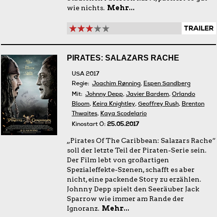
wie nichts.
Mehr...
TRAILER
PIRATES: SALAZARS RACHE
USA 2017
Regie:
Joachim Rønning
,
Espen Sandberg
Mit:
Johnny Depp
,
Javier Bardem
,
Orlando
Bloom
,
Keira Knightley
,
Geoffrey Rush
,
Brenton
Thwaites
,
Kaya Scodelario
Kinostart Ö:
25.05.2017
„Pirates Of The Caribbean: Salazars Rache“
soll der letzte Teil der Piraten-Serie sein.
Der Film lebt von großartigen
Spezialeffekte-Szenen, schafft es aber
nicht, eine packende Story zu erzählen.
Johnny Depp spielt den Seeräuber Jack
Sparrow wie immer am Rande der
Ignoranz.
Mehr...