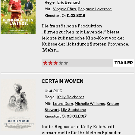
Regie:
Eric Besnard
Mit:
Virginie Efira
,
Benjamin Lavernhe
Kinostart Ö:
11.03.2016
Die französische Produktion
„Birnenkuchen mit Lavendel“ bietet
leichte kulinarische Kino-Kost vor der
Kulisse der lichtdurchfluteten Provence.
Mehr...
TRAILER
CERTAIN WOMEN
USA 2016
Regie:
Kelly Reichardt
Mit:
Laura Dern
,
Michelle Williams
,
Kristen
Stewart
,
Lily Gladstone
Kinostart Ö:
03.03.2017
Indie-Regisseurin Kelly Reichardt
versammelte für ihr kleines Episoden-