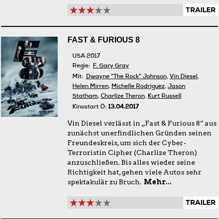
TRAILER
FAST & FURIOUS 8
USA 2017
Regie:
F. Gary Gray
Mit:
Dwayne "The Rock" Johnson
,
Vin Diesel
,
Helen Mirren
,
Michelle Rodriguez
,
Jason
Statham
,
Charlize Theron
,
Kurt Russell
Kinostart Ö:
13.04.2017
Vin Diesel verlässt in „Fast & Furious 8“ aus
zunächst unerfindlichen Gründen seinen
Freundeskreis, um sich der Cyber-
Terroristin Cipher (Charlize Theron)
anzuschließen. Bis alles wieder seine
Richtigkeit hat, gehen viele Autos sehr
spektakulär zu Bruch.
Mehr...
TRAILER