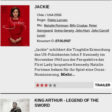
JACKIE
Chile / USA 2016
Regie:
Pablo Larrain
Mit:
Natalie Portman
,
Billy Crudup
,
Peter
Sarsgaard
,
Greta Gerwig
,
John Hurt
,
John Carroll
Lynch
Kinostart Ö:
27.01.2017
„Jackie“ schildert die Tragödie Ermordung
des US-Präsidenten John F. Kennedy im
November 1963 aus der Perspektive der
First Lady Jacqueline Kennedy. Natalie
Portman bekam für ihr Spiel eine Oscar-
Nominierung.
Mehr...
TRAILER
KING ARTHUR - LEGEND OF THE
SWORD