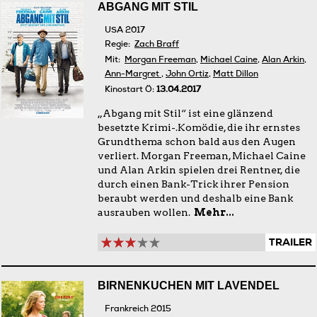
ABGANG MIT STIL
USA 2017
Regie:
Zach Braff
Mit:
Morgan Freeman
,
Michael Caine
,
Alan Arkin
,
Ann-Margret
,
John Ortiz
,
Matt Dillon
Kinostart Ö:
13.04.2017
„Abgang mit Stil“ ist eine glänzend
besetzte Krimi-.Komödie, die ihr ernstes
Grundthema schon bald aus den Augen
verliert. Morgan Freeman, Michael Caine
und Alan Arkin spielen drei Rentner, die
durch einen Bank-Trick ihrer Pension
beraubt werden und deshalb eine Bank
ausrauben wollen.
Mehr...
TRAILER
BIRNENKUCHEN MIT LAVENDEL
Frankreich 2015