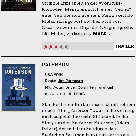
Virginie Efira spielt in der Wohlfühl-
Komödie „Mein ziemlich kleiner Freund“
eine Frau, die sich in einem Mann von 1,36
Metern Länge verliebt. Der wird von
Oscar-Gewinner Dujardin (Originalgröße:
1,82 Meter) verkörpert.
Mehr...
TRAILER
PATERSON
USA 2016
Regie:
Jim Jarmusch
Mit:
Adam Driver
,
Golshifteh Farahani
Kinostart Ö:
18.11.2016
Star-Regisseur Jim Jarmusch ist mit seinem
neuen Film „Paterson“ zwar in Bewegung,
doch zugleich herrscht Stillstand. In der
Story um den Busfahrer Paterson (Adam
Driver), der mit dem Bus durch das
Städtchen Paterson kurvt, passiert so gut