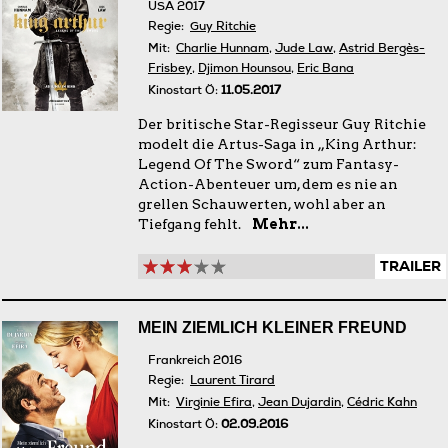
USA 2017
Regie:
Guy Ritchie
Mit:
Charlie Hunnam
,
Jude Law
,
Astrid Bergès-
Frisbey
,
Djimon Hounsou
,
Eric Bana
Kinostart Ö:
11.05.2017
Der britische Star-Regisseur Guy Ritchie
modelt die Artus-Saga in „King Arthur:
Legend Of The Sword“ zum Fantasy-
Action-Abenteuer um, dem es nie an
grellen Schauwerten, wohl aber an
Tiefgang fehlt.
Mehr...
TRAILER
MEIN ZIEMLICH KLEINER FREUND
Frankreich 2016
Regie:
Laurent Tirard
Mit:
Virginie Efira
,
Jean Dujardin
,
Cédric Kahn
Kinostart Ö:
02.09.2016