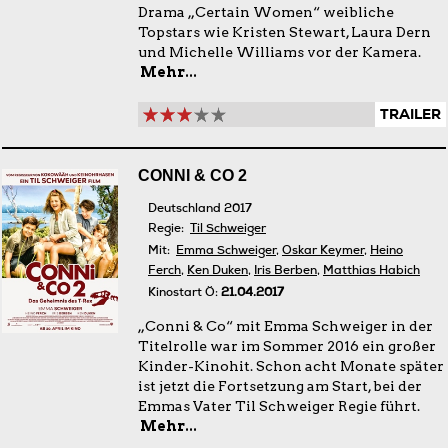
Drama „Certain Women“ weibliche
Topstars wie Kristen Stewart, Laura Dern
und Michelle Williams vor der Kamera.
Mehr...
TRAILER
CONNI & CO 2
Deutschland 2017
Regie:
Til Schweiger
Mit:
Emma Schweiger
,
Oskar Keymer
,
Heino
Ferch
,
Ken Duken
,
Iris Berben
,
Matthias Habich
Kinostart Ö:
21.04.2017
„Conni & Co“ mit Emma Schweiger in der
Titelrolle war im Sommer 2016 ein großer
Kinder-Kinohit. Schon acht Monate später
ist jetzt die Fortsetzung am Start, bei der
Emmas Vater Til Schweiger Regie führt.
Mehr...