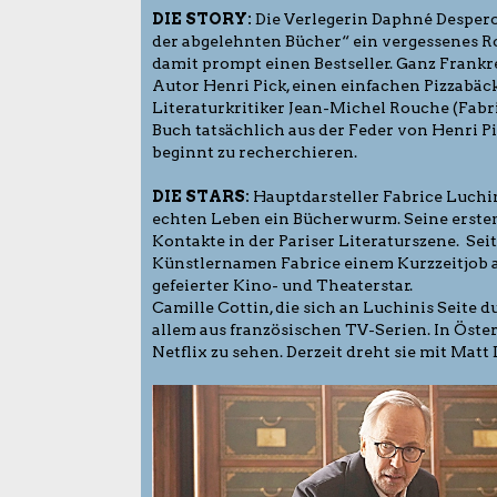
DIE STORY:
Die Verlegerin Daphné Despero (
der abgelehnten Bücher“ ein vergessenes R
damit prompt einen Bestseller. Ganz Frankre
Autor Henri Pick, einen einfachen Pizzabäck
Literaturkritiker Jean-Michel Rouche (Fabri
Buch tatsächlich aus der Feder von Henri Pi
beginnt zu recherchieren.
DIE STARS:
Hauptdarsteller Fabrice Luchin
echten Leben ein Bücherwurm. Seine ersten 
Kontakte in der Pariser Literaturszene. Seit
Künstlernamen Fabrice einem Kurzzeitjob al
gefeierter Kino- und Theaterstar.
Camille Cottin, die sich an Luchinis Seite 
allem aus französischen TV-Serien. In Öster
Netflix zu sehen. Derzeit dreht sie mit Mat