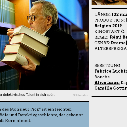
LÄNGE:
102 mi
PRODUKTION:
Belgien 2019
KINOSTART Ö:
REGIE:
Rémi B
GENRE:
Drama
ALTERSFREIGA
BESETZUNG
Fabrice Luchi
Rouche
Alice Isaaz
:
Dap
Camille Cotti
r detektivisches Talent in sich spürt
© Filmladen
es Monsieur Pick“ ist ein leichter,
die und Detektivgeschichte, der gekonnt
aufs Korn nimmt.