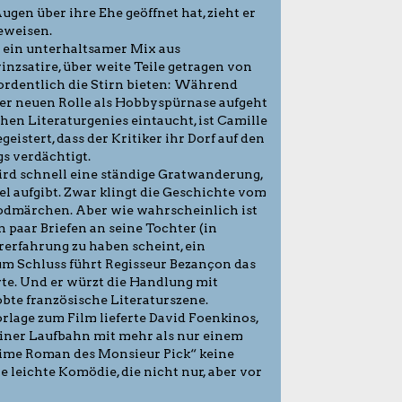
 Augen über ihre Ehe geöffnet hat, zieht er
eweisen.
 ein unterhaltsamer Mix aus
nzsatire, über weite Teile getragen von
 ordentlich die Stirn bieten: Während
ner neuen Rolle als Hobbyspürnase aufgeht
chen Literaturgenies eintaucht, ist Camille
geistert, dass der Kritiker ihr Dorf auf den
s verdächtigt.
ird schnell eine ständige Gratwanderung,
 aufgibt. Zwar klingt die Geschichte vom
odmärchen. Aber wie wahrscheinlich ist
n paar Briefen an seine Tochter (in
rerfahrung zu haben scheint, ein
um Schluss führt Regisseur Bezançon das
te. Und er würzt die Handlung mit
obte französische Literaturszene.
rlage zum Film lieferte David Foenkinos,
seiner Laufbahn mit mehr als nur einem
heime Roman des Monsieur Pick“ keine
leichte Komödie, die nicht nur, aber vor