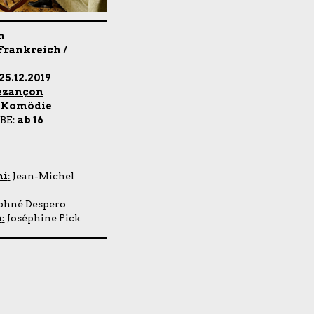
n
Frankreich /
25.12.2019
ezançon
|Komödie
BE:
ab 16
ni
:
Jean-Michel
hné Despero
n
:
Joséphine Pick