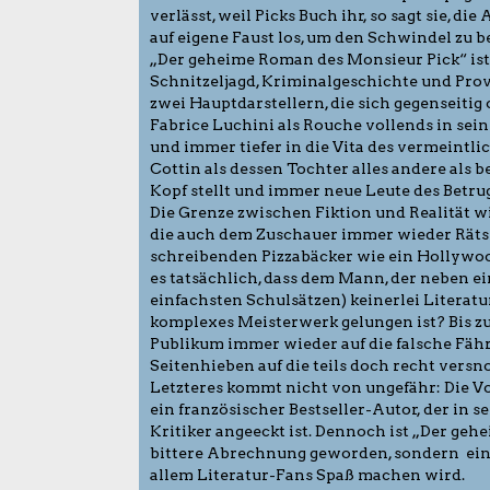
verlässt, weil Picks Buch ihr, so sagt sie, die
auf eigene Faust los, um den Schwindel zu b
„Der geheime Roman des Monsieur Pick“ ist
Schnitzeljagd, Kriminalgeschichte und Provi
zwei Hauptdarstellern, die sich gegenseitig
Fabrice Luchini als Rouche vollends in sei
und immer tiefer in die Vita des vermeintli
Cottin als dessen Tochter alles andere als be
Kopf stellt und immer neue Leute des Betrug
Die Grenze zwischen Fiktion und Realität w
die auch dem Zuschauer immer wieder Rätsel
schreibenden Pizzabäcker wie ein Hollywo
es tatsächlich, dass dem Mann, der neben ei
einfachsten Schulsätzen) keinerlei Literatu
komplexes Meisterwerk gelungen ist? Bis z
Publikum immer wieder auf die falsche Fähr
Seitenhieben auf die teils doch recht versn
Letzteres kommt nicht von ungefähr: Die Vo
ein französischer Bestseller-Autor, der in 
Kritiker angeeckt ist. Dennoch ist „Der ge
bittere Abrechnung geworden, sondern eine 
allem Literatur-Fans Spaß machen wird.