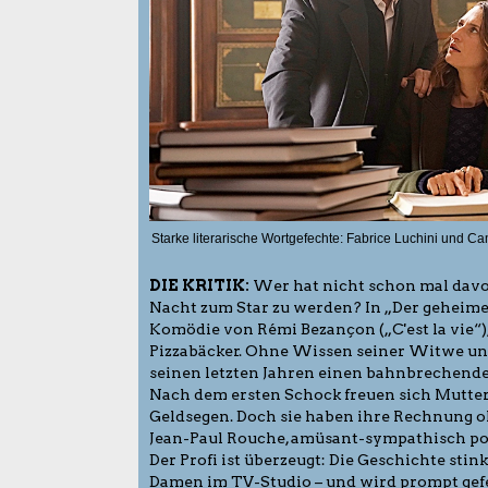
Starke literarische Wortgefechte: Fabrice Luchini und Cam
DIE KRITIK:
Wer hat nicht schon mal davon
Nacht zum Star zu werden? In „Der geheime
Komödie von Rémi Bezançon („C'est la vie“),
Pizzabäcker. Ohne Wissen seiner Witwe und 
seinen letzten Jahren einen bahnbrechende
Nach dem ersten Schock freuen sich Mutte
Geldsegen. Doch sie haben ihre Rechnung o
Jean-Paul Rouche, amüsant-sympathisch por
Der Profi ist überzeugt: Die Geschichte stin
Damen im TV-Studio – und wird prompt gefe