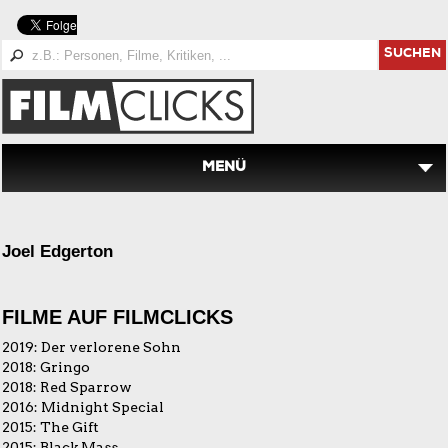
SUCHEN
MENÜ
Joel Edgerton
FILME AUF FILMCLICKS
2019:
Der verlorene Sohn
2018:
Gringo
2018:
Red Sparrow
2016:
Midnight Special
2015:
The Gift
2015:
Black Mass