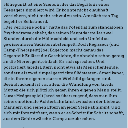
Höhepunkt ist eine Szene, in der das Begräbnis eines
Teenagers simuliert wird. Er konnte nicht glaubhaft
versichern, nicht mehr schwul zu sein. Am nächsten Tag
begeht er Selbstmord.
„Der verlorene Sohn“ hätte das Potential zum skandalösen
Psychodrama gehabt, das seinen Hauptdarsteller zwei
Stunden durch die Hölle schickt und sein Umfeld zu
gewissenlosen Sadisten abstempelt. Doch Regisseur (und
Camp-Therapeut) Joel Edgerton macht genau das
Gegenteil: Er lässt die Geschichte, die ohnehin schon genug
an die Nieren geht, einfach für sich sprechen. Und
porträtiert Jareds Eltern nicht etwa als Menschenfeinde,
sondern als zwei simpel gestrickte Südstaaten-Amerikaner,
die in ihrem eigenen starren Weltbild gefangen sind.
Beeindruckend ist vor allem die Wandlung von Jareds
Mutter, die sich plötzlich gegen ihren eigenen Mann stellt.
Lucas Hedges spielt Jared so überzeugend, dass man ihm
seine emotionale Achterbahnfahrt zwischen der Liebe zu
Männern und seinen Eltern an jeder Stelle abnimmt. Und
sich mit ihm mitfreut, wenn er es Schritt für Schritt schafft,
aus dem Gehirnwäsche-Camp auszubrechen.