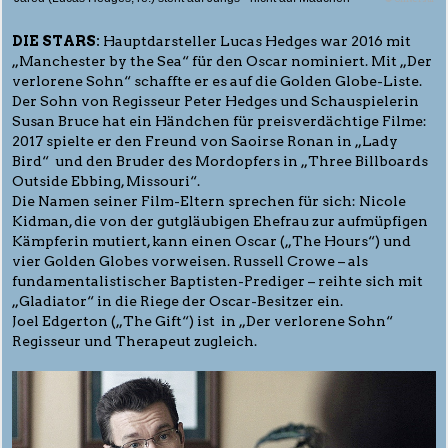
DIE STARS:
Hauptdarsteller Lucas Hedges war 2016 mit
„Manchester by the Sea“ für den Oscar nominiert. Mit „Der
verlorene Sohn“ schaffte er es auf die Golden Globe-Liste.
Der Sohn von Regisseur Peter Hedges und Schauspielerin
Susan Bruce hat ein Händchen für preisverdächtige Filme:
2017 spielte er den Freund von Saoirse Ronan in „Lady
Bird“ und den Bruder des Mordopfers in „Three Billboards
Outside Ebbing, Missouri“.
Die Namen seiner Film-Eltern sprechen für sich: Nicole
Kidman, die von der gutgläubigen Ehefrau zur aufmüpfigen
Kämpferin mutiert, kann einen Oscar („The Hours“) und
vier Golden Globes vorweisen. Russell Crowe – als
fundamentalistischer Baptisten-Prediger – reihte sich mit
„Gladiator“ in die Riege der Oscar-Besitzer ein.
Joel Edgerton („The Gift“) ist in „Der verlorene Sohn“
Regisseur und Therapeut zugleich.