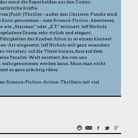
, das sonst die Superhelden aus den Comic-
atürliche Kräfte.
om (Polit-)Thriller – außer den Christen-Fundis wird
s Korn genommen – zum Science-Fiction-Abenteuer,
 wie „Starman“ oder „E.T.“ erinnert. Jeff Nichols
gsgeladene Drama sehr stylish und elegant.
 Fähigkeiten des Knaben Alton in so einem Kontext
en-Art eingesetzt. Jeff Nichols will ganz woanders
l zu verraten) auf die These hinaus, dass auf dem
eine Parallel-Welt existiert, die von uns
ht wahrgenommen werden kann. Muss man nicht
mt es ganz prächtig rüber.
n Science-Fiction-Action-Thrillern mit viel