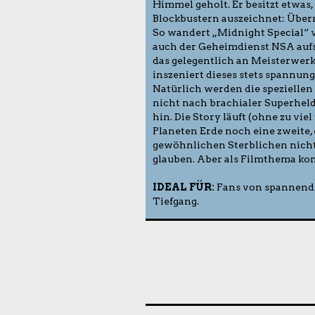
Himmel geholt. Er besitzt etwas
Blockbustern auszeichnet: Übern
So wandert „Midnight Special“ v
auch der Geheimdienst NSA auf
das gelegentlich an Meisterwerke
inszeniert dieses stets spannun
Natürlich werden die speziellen
nicht nach brachialer Superheld
hin. Die Story läuft (ohne zu vie
Planeten Erde noch eine zweite, 
gewöhnlichen Sterblichen nic
glauben. Aber als Filmthema kom
IDEAL FÜR:
Fans von spannende
Tiefgang.