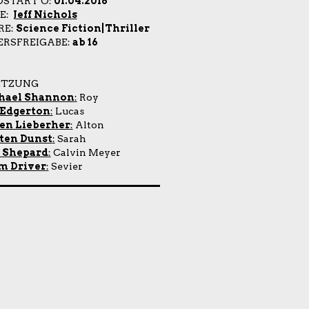
OSTART Ö:
01.04.2016
IE:
Jeff Nichols
RE:
Science Fiction|Thriller
ERSFREIGABE:
ab 16
ETZUNG
hael Shannon
:
Roy
 Edgerton
:
Lucas
en Lieberher
:
Alton
ten Dunst
:
Sarah
 Shepard
:
Calvin Meyer
m Driver
:
Sevier