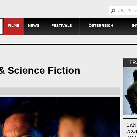
FILME
NEWS
FESTIVALS
ÖSTERREICH
IN
TR
 & Science Fiction
LÄN
PRO