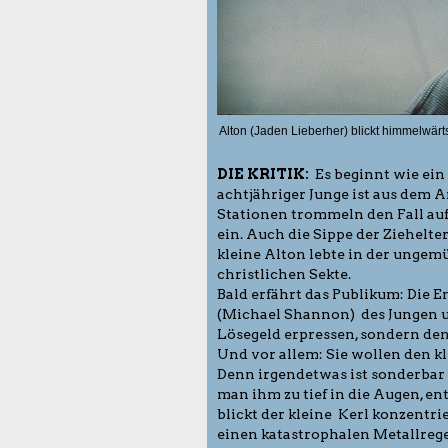
Alton (Jaden Lieberher) blickt himmelwärts
DIE KRITIK:
Es beginnt wie ein
achtjähriger Junge ist aus dem 
Stationen trommeln den Fall auf 
ein. Auch die Sippe der Ziehelte
kleine Alton lebte in der ungem
christlichen Sekte.
Bald erfährt das Publikum: Die E
(Michael Shannon) des Jungen un
Lösegeld erpressen, sondern den
Und vor allem: Sie wollen den k
Denn irgendetwas ist sonderbar 
man ihm zu tief in die Augen, e
blickt der kleine Kerl konzentri
einen katastrophalen Metallrege