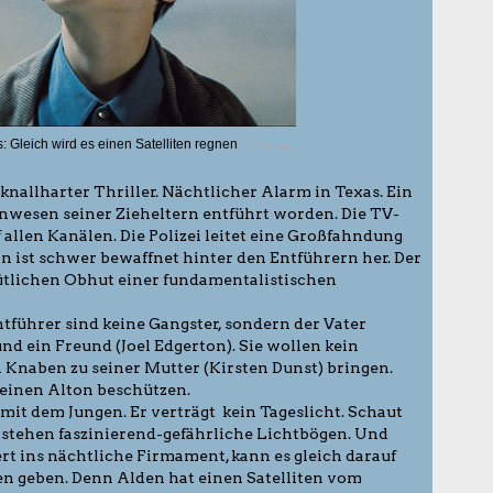
: Gleich wird es einen Satelliten regnen
© Warner
 knallharter Thriller. Nächtlicher Alarm in Texas. Ein
Anwesen seiner Zieheltern entführt worden. Die TV-
allen Kanälen. Die Polizei leitet eine Großfahndung
rn ist schwer bewaffnet hinter den Entführern her. Der
ütlichen Obhut einer fundamentalistischen
ntführer sind keine Gangster, sondern der Vater
d ein Freund (Joel Edgerton). Sie wollen kein
 Knaben zu seiner Mutter (Kirsten Dunst) bringen.
leinen Alton beschützen.
mit dem Jungen. Er verträgt kein Tageslicht. Schaut
ntstehen faszinierend-gefährliche Lichtbögen. Und
ert ins nächtliche Firmament, kann es gleich darauf
n geben. Denn Alden hat einen Satelliten vom