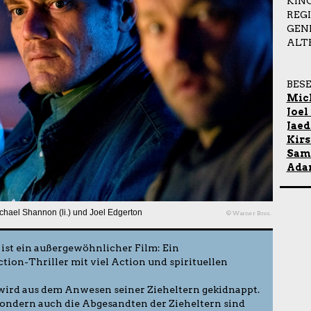
KIN
REG
GEN
ALT
BES
Mic
Joel
Jaed
Kirs
Sam
Ada
chael Shannon (li.) und Joel Edgerton
© Warner Bros.
ist ein außergewöhnlicher Film: Ein
ion-Thriller mit viel Action und spirituellen
e wird aus dem Anwesen seiner Zieheltern gekidnappt.
sondern auch die Abgesandten der Zieheltern sind