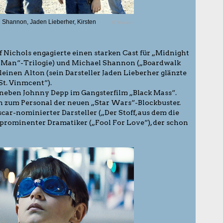
l Shannon, Jaden Lieberher, Kirsten
© Warner
f Nichols engagierte einen starken Cast für „Midnight
er-Man“-Trilogie) und Michael Shannon („Boardwalk
kleinen Alton (sein Darsteller Jaden Lieberher glänzte
St. Vinmcent“).
ch neben Johnny Depp im Gangsterfilm „Black Mass“.
n zum Personal der neuen „Star Wars“-Blockbuster.
car-nominierter Darsteller („Der Stoff, aus dem die
 prominenter Dramatiker („Fool For Love“), der schon