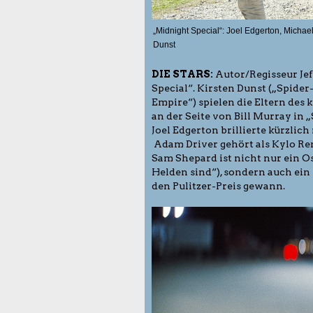
„Midnight Special“: Joel Edgerton, Michae
Dunst
DIE STARS:
Autor/Regisseur Jef
Special“. Kirsten Dunst („Spid
Empire“) spielen die Eltern des 
an der Seite von Bill Murray in „
Joel Edgerton brillierte kürzli
Adam Driver gehört als Kylo Re
Sam Shepard ist nicht nur ein Os
Helden sind“), sondern auch ein
den Pulitzer-Preis gewann.