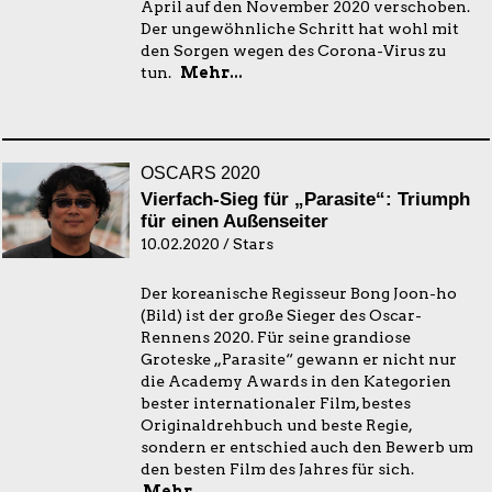
April auf den November 2020 verschoben.
Der ungewöhnliche Schritt hat wohl mit
den Sorgen wegen des Corona-Virus zu
tun.
Mehr...
OSCARS 2020
Vierfach-Sieg für „Parasite“: Triumph
für einen Außenseiter
10.02.2020 / Stars
Der koreanische Regisseur Bong Joon-ho
(Bild) ist der große Sieger des Oscar-
Rennens 2020. Für seine grandiose
Groteske „Parasite“ gewann er nicht nur
die Academy Awards in den Kategorien
bester internationaler Film, bestes
Originaldrehbuch und beste Regie,
sondern er entschied auch den Bewerb um
den besten Film des Jahres für sich.
Mehr...