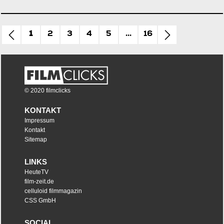
1
2
3
4
5
...
16
© 2020 filmclicks
KONTAKT
Impressum
Kontakt
Sitemap
LINKS
HeuteTV
film-zeit.de
celluloid filmmagazin
CSS GmbH
SOCIAL