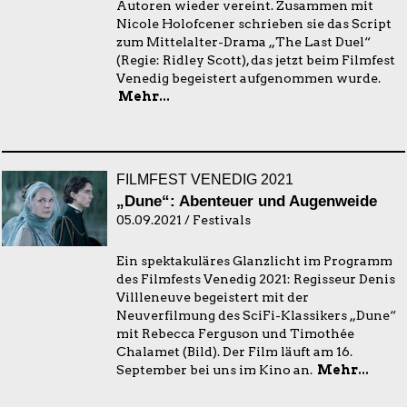
Autoren wieder vereint. Zusammen mit
Nicole Holofcener schrieben sie das Script
zum Mittelalter-Drama „The Last Duel“
(Regie: Ridley Scott), das jetzt beim Filmfest
Venedig begeistert aufgenommen wurde.
Mehr...
FILMFEST VENEDIG 2021
„Dune“: Abenteuer und Augenweide
05.09.2021 / Festivals
Ein spektakuläres Glanzlicht im Programm
des Filmfests Venedig 2021: Regisseur Denis
Villleneuve begeistert mit der
Neuverfilmung des SciFi-Klassikers „Dune“
mit Rebecca Ferguson und Timothée
Chalamet (Bild). Der Film läuft am 16.
September bei uns im Kino an.
Mehr...