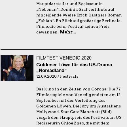
Hauptdarsteller und Regisseur in
„Nebenan“. Dominik Graf verfilmte auf
hinreißende Weise Erich Kästners Roman
„Fabian“. En Blick auf großartige Berlinale-
Filme, die beim Festival keinen Preis
gewannen.
Mehr...
FILMFEST VENEDIG 2020
Goldener Löwe für das US-Drama
„Nomadland“
12.09.2020 / Festivals
Das Kino in den Zeiten von Corona: Die 77.
Filmfestspiele von Venedig endeten am 12.
September mit der Verleihung des
Goldenen Löwen. Die Jury um Australiens
Hollywood-Star Cate Blanchett (Bild)
vergab den Hauptpreis des Festivals an US-
Regisseurin Chloé Zhao, die mit dem