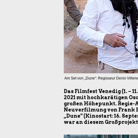
Am Set von „Dune“: Regisseur Denis Villen
Das Filmfest Venedig (1. – 
2021 mit hochkarätigen Os
großen Höhepunkt. Regie-As
Neuverfilmung von Frank 
„Dune“ (Kinostart: 16. Sep
war an diesem Großprojekt 