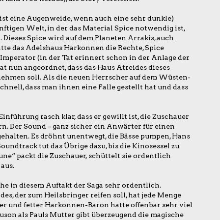
 ist eine Augenweide, wenn auch eine sehr dunkle)
nftigen Welt, in der das Material Spice notwendig ist,
 Dieses Spice wird auf dem Planeten Arrakis, auch
atte das Adelshaus Harkonnen die Rechte, Spice
Imperator (in der Tat erinnert schon in der Anlage der
at nun angeordnet, dass das Haus Atreides dieses
nehmen soll. Als die neuen Herrscher auf dem Wüsten-
nell, dass man ihnen eine Falle gestellt hat und dass
nführung rasch klar, dass er gewillt ist, die Zuschauer
n. Der Sound – ganz sicher ein Anwärter für einen
gehalten. Es dröhnt unentwegt, die Bässe pumpen, Hans
ndtrack tut das Übrige dazu, bis die Kinosessel zu
ne“ packt die Zuschauer, schüttelt sie ordentlich
aus.
e in diesem Auftakt der Saga sehr ordentlich.
es, der zum Heilsbringer reifen soll, hat jede Menge
ser und fetter Harkonnen-Baron hatte offenbar sehr viel
guson als Pauls Mutter gibt überzeugend die magische