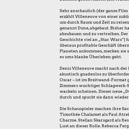
Sehr anschaulich (der ganze Film
erzählt Villeneuve von einer zukü
um durch Raum und Zeit zu reisen.
genannt Dune, abgebaut. Bisher h
abzubauen und zu vertreiben. Der 
Geschichte viel an „Star Wars“) h
überaus profitable Geschäft über
Planeten ankommen, merken sie sch
es ums blanke Überleben geht.
Denis Villeneuve macht nach der Ei
akustisch gnadenlos zu überforder
Oscar – ist im Breitwand-Format 
Zimmers wuchtiger Schlagwerk-Sou
wackeln scheinen. Dieser neue „Du
durch und spuckt sie dann wieder 
Die Schauspieler machen ihre Sach
Timothée Chalamet als Paul Atreid
Charme. Stellan Skarsgard als fie
Lust an dieser Rolle. Rebecca Fer