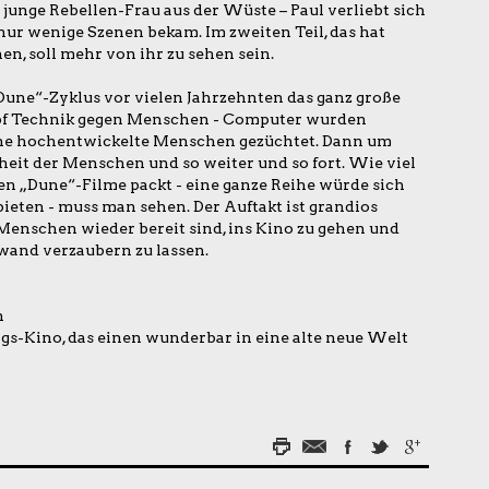
unge Rebellen-Frau aus der Wüste – Paul verliebt sich
nur wenige Szenen bekam. Im zweiten Teil, das hat
n, soll mehr von ihr zu sehen sein.
Dune“-Zyklus vor vielen Jahrzehnten das ganz große
mpf Technik gegen Menschen - Computer wurden
che hochentwickelte Menschen gezüchtet. Dann um
heit der Menschen und so weiter und so fort. Wie viel
en „Dune“-Filme packt - eine ganze Reihe würde sich
ieten - muss man sehen. Der Auftakt ist grandios
e Menschen wieder bereit sind, ins Kino zu gehen und
wand verzaubern zu lassen.
h
s-Kino, das einen wunderbar in eine alte neue Welt