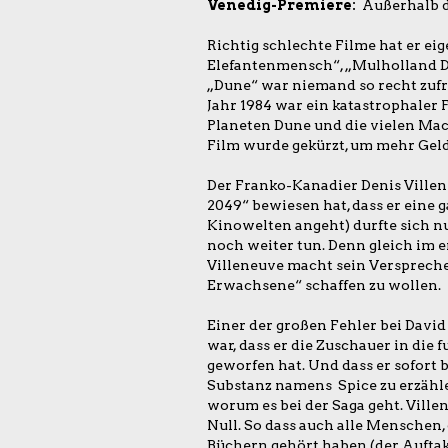
Venedig-Premiere:
Außerhalb 
Richtig schlechte Filme hat er ei
Elefantenmensch“, „Mulholland Dri
„Dune“ war niemand so recht zufr
Jahr 1984 war ein katastrophaler 
Planeten Dune und die vielen Mach
Film wurde gekürzt, um mehr Geld
Der Franko-Kanadier Denis Villen
2049“ bewiesen hat, dass er eine 
Kinowelten angeht) durfte sich n
noch weiter tun. Denn gleich im ers
Villeneuve macht sein Versprech
Erwachsene“ schaffen zu wollen.
Einer der großen Fehler bei David 
war, dass er die Zuschauer in die f
geworfen hat. Und dass er sofort
Substanz namens Spice zu erzähle
worum es bei der Saga geht. Ville
Null. So dass auch alle Menschen,
Büchern gehört haben (der Auftak