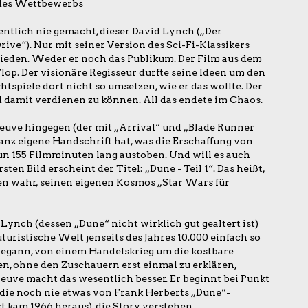
des Wettbewerbs
gentlich nie gemacht, dieser David Lynch („Der
ve“). Nur mit seiner Version des Sci-Fi-Klassikers
ieden. Weder er noch das Publikum. Der Film aus dem
Flop. Der visionäre Regisseur durfte seine Ideen um den
tspiele dort nicht so umsetzen, wie er das wollte. Der
 damit verdienen zu können. All das endete im Chaos.
euve hingegen (der mit „Arrival“ und „Blade Runner
ganz eigene Handschrift hat, was die Erschaffung von
un 155 Filmminuten lang austoben. Und will es auch
ten Bild erscheint der Titel: „Dune - Teil 1“. Das heißt,
en wahr, seinen eigenen Kosmos „Star Wars für
Lynch (dessen „Dune“ nicht wirklich gut gealtert ist)
uturistische Welt jenseits des Jahres 10.000 einfach so
 begann, von einem Handelskrieg um die kostbare
n, ohne den Zuschauern erst einmal zu erklären,
neuve macht das wesentlich besser. Er beginnt bei Punkt
 die noch nie etwas von Frank Herberts „Dune“-
t kam 1966 heraus), die Story verstehen.