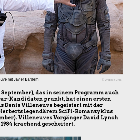
euve mit Javier Bardem
© Warner Bros.
11. September), das in seinem Programm auch
car-Kandidaten prunkt, hat einen ersten
 Denis Villeneuve begeistert mit der
Herberts legendärem SciFi-Romanzyklus
tember). Villeneuves Vorgänger David Lynch
1984 krachend gescheitert.