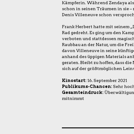
Kämpferin. Während Zendaya als j
schon in seinen Träumen in sie – 
Denis Villeneuve schon versproche
Frank Herbert hatte mit seinem „
Rad gedreht. Es ging um den Ka
verboten und stattdessen magis
Raubbau an der Natur, um die Frei
davon Villeneuve in seine künftig
anhand des üppigen Materials anb
geraten. Bleibt zu hoffen, dass di
sich auf der größtmöglichen Lein
Kinostart:
16. September 2021
Publikums-Chancen:
Sehr hoc
Gesamteindruck:
Überwältigung
mitnimmt